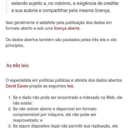
estando sujeito a, no máximo, a exigência de creditar
Deputados Estaduais
a sua autoria e compartilhar pela mesma licença.
Administração
Isso geralmente é satisfeito pela publicação dos dados em
formato aberto e sob uma
licença aberta
.
Legislação
Os dados abertos também são pautados pelas três leis e oito
Agenda
princípios.
Perguntas frequentes
Contato
As três leis
O especialista em políticas públicas e ativista dos dados abertos
David Eaves
propôs as seguintes
leis
:
Se o dado não pode ser encontrado e indexado na Web, ele
não existe;
Se não estiver aberto e disponível em formato
compreensível por máquina, ele não pode ser
reaproveitado; e
Se algum dispositivo legal não permitir sua replicação, ele