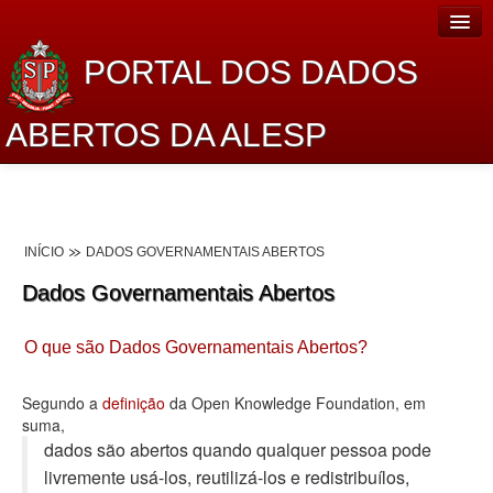
PORTAL DOS DADOS
ABERTOS DA ALESP
Home
Sobre o projeto
INÍCIO
DADOS GOVERNAMENTAIS ABERTOS
Dados Abertos Alesp
Dados Governamentais Abertos
Lei de Acesso à Informação
O que são Dados Governamentais Abertos?
Dados Governamentais Abertos
Planejamento
Segundo a
definição
da Open Knowledge Foundation, em
suma,
Catálogo de dados
dados são abertos quando qualquer pessoa pode
livremente usá-los, reutilizá-los e redistribuí­los,
Processo Legislativo