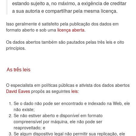
estando sujeito a, no máximo, a exigência de creditar
Deputados Estaduais
a sua autoria e compartilhar pela mesma licença.
Administração
Isso geralmente é satisfeito pela publicação dos dados em
formato aberto e sob uma
licença aberta
.
Legislação
Os dados abertos também são pautados pelas três leis e oito
Agenda
princípios.
Perguntas frequentes
Contato
As três leis
O especialista em políticas públicas e ativista dos dados abertos
David Eaves
propôs as seguintes
leis
:
Se o dado não pode ser encontrado e indexado na Web, ele
não existe;
Se não estiver aberto e disponível em formato
compreensível por máquina, ele não pode ser
reaproveitado; e
Se algum dispositivo legal não permitir sua replicação, ele