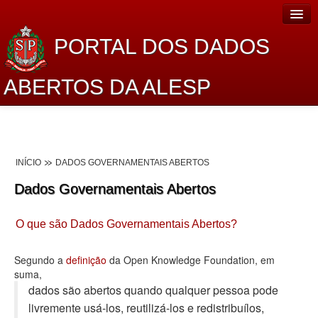
PORTAL DOS DADOS
ABERTOS DA ALESP
Home
Sobre o projeto
INÍCIO
DADOS GOVERNAMENTAIS ABERTOS
Dados Abertos Alesp
Dados Governamentais Abertos
Lei de Acesso à Informação
O que são Dados Governamentais Abertos?
Dados Governamentais Abertos
Planejamento
Segundo a
definição
da Open Knowledge Foundation, em
suma,
Catálogo de dados
dados são abertos quando qualquer pessoa pode
livremente usá-los, reutilizá-los e redistribuí­los,
Processo Legislativo