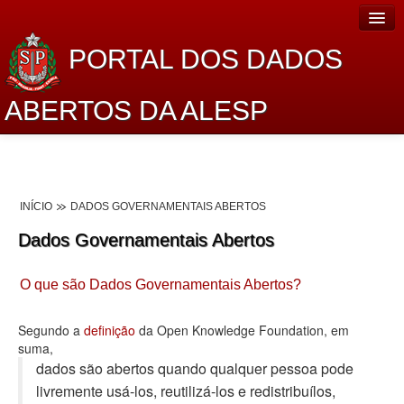
PORTAL DOS DADOS
ABERTOS DA ALESP
Home
Sobre o projeto
INÍCIO
DADOS GOVERNAMENTAIS ABERTOS
Dados Abertos Alesp
Dados Governamentais Abertos
Lei de Acesso à Informação
O que são Dados Governamentais Abertos?
Dados Governamentais Abertos
Planejamento
Segundo a
definição
da Open Knowledge Foundation, em
suma,
Catálogo de dados
dados são abertos quando qualquer pessoa pode
livremente usá-los, reutilizá-los e redistribuí­los,
Processo Legislativo