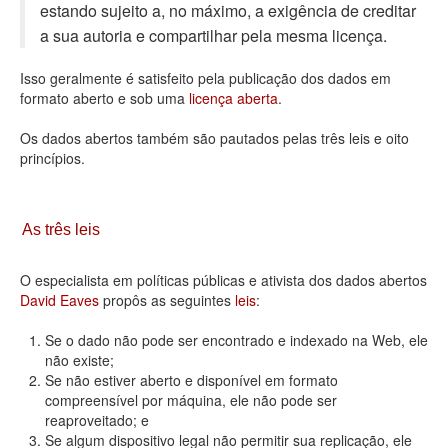
estando sujeito a, no máximo, a exigência de creditar
Deputados Estaduais
a sua autoria e compartilhar pela mesma licença.
Administração
Isso geralmente é satisfeito pela publicação dos dados em
formato aberto e sob uma
licença aberta
.
Legislação
Os dados abertos também são pautados pelas três leis e oito
Agenda
princípios.
Perguntas frequentes
Contato
As três leis
O especialista em políticas públicas e ativista dos dados abertos
David Eaves
propôs as seguintes
leis
:
Se o dado não pode ser encontrado e indexado na Web, ele
não existe;
Se não estiver aberto e disponível em formato
compreensível por máquina, ele não pode ser
reaproveitado; e
Se algum dispositivo legal não permitir sua replicação, ele