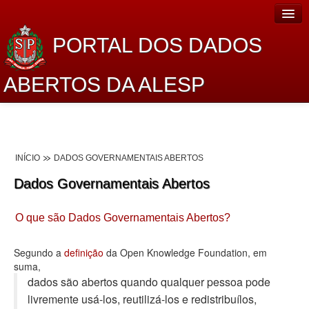
PORTAL DOS DADOS
ABERTOS DA ALESP
Home
Sobre o projeto
INÍCIO
DADOS GOVERNAMENTAIS ABERTOS
Dados Abertos Alesp
Dados Governamentais Abertos
Lei de Acesso à Informação
O que são Dados Governamentais Abertos?
Dados Governamentais Abertos
Planejamento
Segundo a
definição
da Open Knowledge Foundation, em
suma,
Catálogo de dados
dados são abertos quando qualquer pessoa pode
livremente usá-los, reutilizá-los e redistribuí­los,
Processo Legislativo