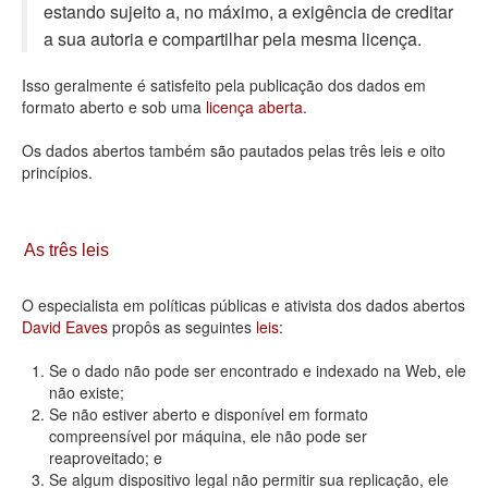
estando sujeito a, no máximo, a exigência de creditar
Deputados Estaduais
a sua autoria e compartilhar pela mesma licença.
Administração
Isso geralmente é satisfeito pela publicação dos dados em
formato aberto e sob uma
licença aberta
.
Legislação
Os dados abertos também são pautados pelas três leis e oito
Agenda
princípios.
Perguntas frequentes
Contato
As três leis
O especialista em políticas públicas e ativista dos dados abertos
David Eaves
propôs as seguintes
leis
:
Se o dado não pode ser encontrado e indexado na Web, ele
não existe;
Se não estiver aberto e disponível em formato
compreensível por máquina, ele não pode ser
reaproveitado; e
Se algum dispositivo legal não permitir sua replicação, ele