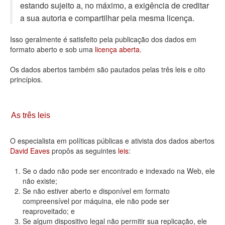
estando sujeito a, no máximo, a exigência de creditar
Deputados Estaduais
a sua autoria e compartilhar pela mesma licença.
Administração
Isso geralmente é satisfeito pela publicação dos dados em
formato aberto e sob uma
licença aberta
.
Legislação
Os dados abertos também são pautados pelas três leis e oito
Agenda
princípios.
Perguntas frequentes
Contato
As três leis
O especialista em políticas públicas e ativista dos dados abertos
David Eaves
propôs as seguintes
leis
:
Se o dado não pode ser encontrado e indexado na Web, ele
não existe;
Se não estiver aberto e disponível em formato
compreensível por máquina, ele não pode ser
reaproveitado; e
Se algum dispositivo legal não permitir sua replicação, ele