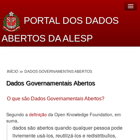
PORTAL DOS DADOS
ABERTOS DA ALESP
Home
Sobre o projeto
INÍCIO
DADOS GOVERNAMENTAIS ABERTOS
Dados Abertos Alesp
Dados Governamentais Abertos
Lei de Acesso à Informação
O que são Dados Governamentais Abertos?
Dados Governamentais Abertos
Planejamento
Segundo a
definição
da Open Knowledge Foundation, em
suma,
Catálogo de dados
dados são abertos quando qualquer pessoa pode
livremente usá-los, reutilizá-los e redistribuí­los,
Processo Legislativo