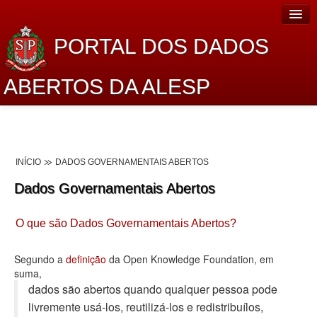
PORTAL DOS DADOS
ABERTOS DA ALESP
Home
Sobre o projeto
INÍCIO
DADOS GOVERNAMENTAIS ABERTOS
Dados Abertos Alesp
Dados Governamentais Abertos
Lei de Acesso à Informação
O que são Dados Governamentais Abertos?
Dados Governamentais Abertos
Planejamento
Segundo a
definição
da Open Knowledge Foundation, em
suma,
Catálogo de dados
dados são abertos quando qualquer pessoa pode
livremente usá-los, reutilizá-los e redistribuí­los,
Processo Legislativo