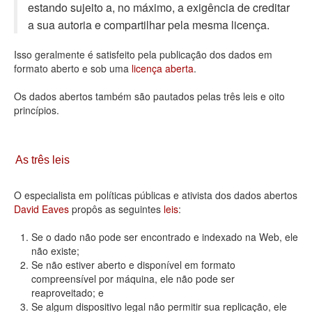
estando sujeito a, no máximo, a exigência de creditar
Deputados Estaduais
a sua autoria e compartilhar pela mesma licença.
Administração
Isso geralmente é satisfeito pela publicação dos dados em
formato aberto e sob uma
licença aberta
.
Legislação
Os dados abertos também são pautados pelas três leis e oito
Agenda
princípios.
Perguntas frequentes
Contato
As três leis
O especialista em políticas públicas e ativista dos dados abertos
David Eaves
propôs as seguintes
leis
:
Se o dado não pode ser encontrado e indexado na Web, ele
não existe;
Se não estiver aberto e disponível em formato
compreensível por máquina, ele não pode ser
reaproveitado; e
Se algum dispositivo legal não permitir sua replicação, ele