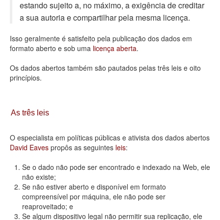
estando sujeito a, no máximo, a exigência de creditar
Deputados Estaduais
a sua autoria e compartilhar pela mesma licença.
Administração
Isso geralmente é satisfeito pela publicação dos dados em
formato aberto e sob uma
licença aberta
.
Legislação
Os dados abertos também são pautados pelas três leis e oito
Agenda
princípios.
Perguntas frequentes
Contato
As três leis
O especialista em políticas públicas e ativista dos dados abertos
David Eaves
propôs as seguintes
leis
:
Se o dado não pode ser encontrado e indexado na Web, ele
não existe;
Se não estiver aberto e disponível em formato
compreensível por máquina, ele não pode ser
reaproveitado; e
Se algum dispositivo legal não permitir sua replicação, ele