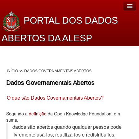
PORTAL DOS DADOS
ABERTOS DA ALESP
Home
Sobre o projeto
INÍCIO
DADOS GOVERNAMENTAIS ABERTOS
Dados Abertos Alesp
Dados Governamentais Abertos
Lei de Acesso à Informação
O que são Dados Governamentais Abertos?
Dados Governamentais Abertos
Planejamento
Segundo a
definição
da Open Knowledge Foundation, em
suma,
Catálogo de dados
dados são abertos quando qualquer pessoa pode
livremente usá-los, reutilizá-los e redistribuí­los,
Processo Legislativo