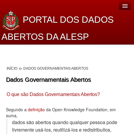
PORTAL DOS DADOS
ABERTOS DA ALESP
Home
Sobre o projeto
INÍCIO
DADOS GOVERNAMENTAIS ABERTOS
Dados Abertos Alesp
Dados Governamentais Abertos
Lei de Acesso à Informação
O que são Dados Governamentais Abertos?
Dados Governamentais Abertos
Planejamento
Segundo a
definição
da Open Knowledge Foundation, em
suma,
Catálogo de dados
dados são abertos quando qualquer pessoa pode
livremente usá-los, reutilizá-los e redistribuí­los,
Processo Legislativo