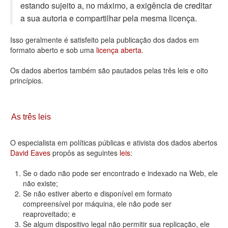
estando sujeito a, no máximo, a exigência de creditar
Deputados Estaduais
a sua autoria e compartilhar pela mesma licença.
Administração
Isso geralmente é satisfeito pela publicação dos dados em
formato aberto e sob uma
licença aberta
.
Legislação
Os dados abertos também são pautados pelas três leis e oito
Agenda
princípios.
Perguntas frequentes
Contato
As três leis
O especialista em políticas públicas e ativista dos dados abertos
David Eaves
propôs as seguintes
leis
:
Se o dado não pode ser encontrado e indexado na Web, ele
não existe;
Se não estiver aberto e disponível em formato
compreensível por máquina, ele não pode ser
reaproveitado; e
Se algum dispositivo legal não permitir sua replicação, ele