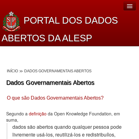
PORTAL DOS DADOS
ABERTOS DA ALESP
Home
Sobre o projeto
INÍCIO
DADOS GOVERNAMENTAIS ABERTOS
Dados Abertos Alesp
Dados Governamentais Abertos
Lei de Acesso à Informação
O que são Dados Governamentais Abertos?
Dados Governamentais Abertos
Planejamento
Segundo a
definição
da Open Knowledge Foundation, em
suma,
Catálogo de dados
dados são abertos quando qualquer pessoa pode
livremente usá-los, reutilizá-los e redistribuí­los,
Processo Legislativo