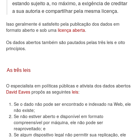
estando sujeito a, no máximo, a exigência de creditar
Deputados Estaduais
a sua autoria e compartilhar pela mesma licença.
Administração
Isso geralmente é satisfeito pela publicação dos dados em
formato aberto e sob uma
licença aberta
.
Legislação
Os dados abertos também são pautados pelas três leis e oito
Agenda
princípios.
Perguntas frequentes
Contato
As três leis
O especialista em políticas públicas e ativista dos dados abertos
David Eaves
propôs as seguintes
leis
:
Se o dado não pode ser encontrado e indexado na Web, ele
não existe;
Se não estiver aberto e disponível em formato
compreensível por máquina, ele não pode ser
reaproveitado; e
Se algum dispositivo legal não permitir sua replicação, ele