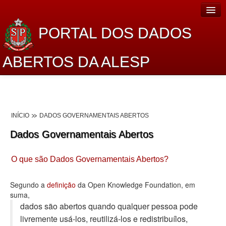
PORTAL DOS DADOS
ABERTOS DA ALESP
Home
Sobre o projeto
INÍCIO
DADOS GOVERNAMENTAIS ABERTOS
Dados Abertos Alesp
Dados Governamentais Abertos
Lei de Acesso à Informação
O que são Dados Governamentais Abertos?
Dados Governamentais Abertos
Planejamento
Segundo a
definição
da Open Knowledge Foundation, em
suma,
Catálogo de dados
dados são abertos quando qualquer pessoa pode
livremente usá-los, reutilizá-los e redistribuí­los,
Processo Legislativo