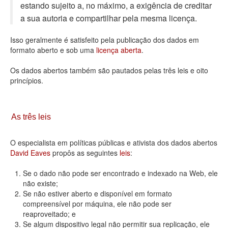
estando sujeito a, no máximo, a exigência de creditar
Deputados Estaduais
a sua autoria e compartilhar pela mesma licença.
Administração
Isso geralmente é satisfeito pela publicação dos dados em
formato aberto e sob uma
licença aberta
.
Legislação
Os dados abertos também são pautados pelas três leis e oito
Agenda
princípios.
Perguntas frequentes
Contato
As três leis
O especialista em políticas públicas e ativista dos dados abertos
David Eaves
propôs as seguintes
leis
:
Se o dado não pode ser encontrado e indexado na Web, ele
não existe;
Se não estiver aberto e disponível em formato
compreensível por máquina, ele não pode ser
reaproveitado; e
Se algum dispositivo legal não permitir sua replicação, ele