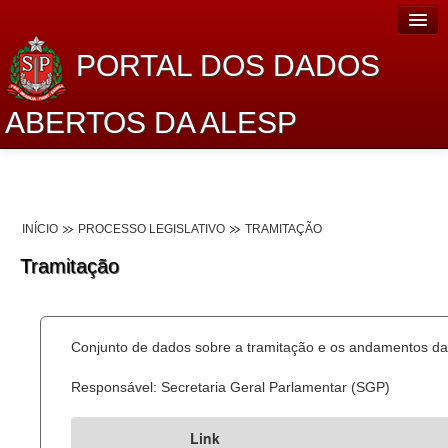
PORTAL DOS DADOS
ABERTOS DA ALESP
Home
Sobre o projeto
INÍCIO
PROCESSO LEGISLATIVO
TRAMITAÇÃO
Dados Abertos Alesp
Tramitação
Lei de Acesso à Informação
Dados Governamentais Abertos
Conjunto de dados sobre a tramitação e os andamentos das
Planejamento
Responsável: Secretaria Geral Parlamentar (SGP)
Catálogo de dados
Link
Processo Legislativo