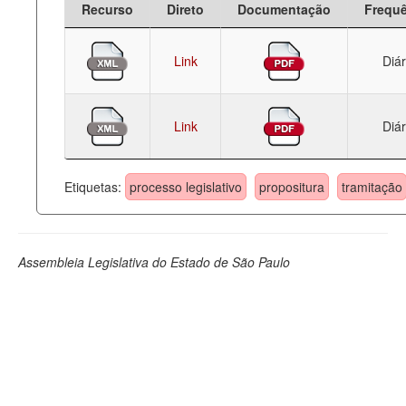
Recurso
Direto
Documentação
Frequ
Deputados Estaduais
Link
Diár
Administração
Legislação
Link
Diár
Agenda
Perguntas frequentes
Etiquetas:
processo legislativo
propositura
tramitação
Contato
Assembleia Legislativa do Estado de São Paulo