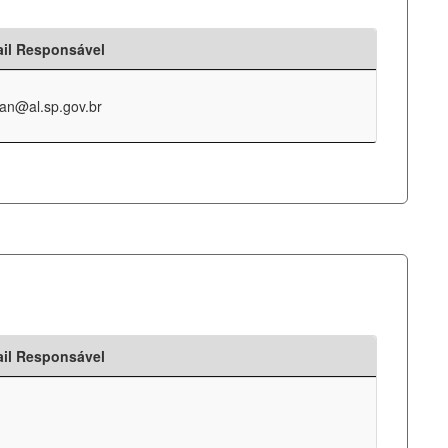
il Responsável
an@al.sp.gov.br
il Responsável