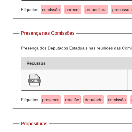
Etiquetas:
comissão
parecer
propositura
processo l
Presença nas Comissões
Presença dos Deputados Estaduais nas reuniões das Comi
Recursos
Etiquetas:
presença
reunião
deputado
comissão
Proposituras