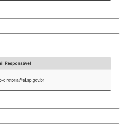
il Responsável
o-diretoria@al.sp.gov.br