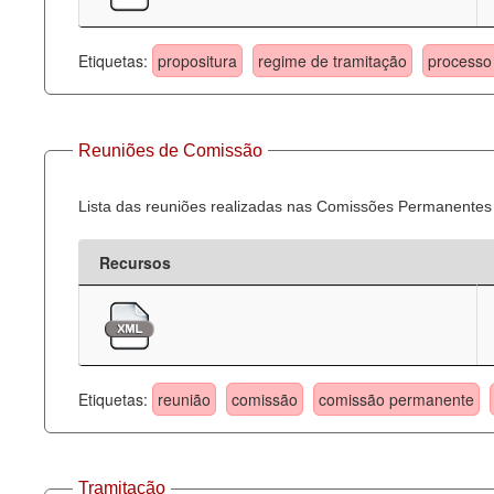
Etiquetas:
propositura
regime de tramitação
processo 
Reuniões de Comissão
Lista das reuniões realizadas nas Comissões Permanentes
Recursos
Etiquetas:
reunião
comissão
comissão permanente
Tramitação