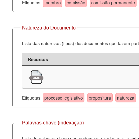
Etiquetas:
membro
comissão
comissão permanente
Natureza do Documento
Lista das naturezas (tipos) dos documentos que fazem part
Recursos
Etiquetas:
processo legislativo
propositura
natureza
Palavras-chave (indexação)
Lista de palavras-chave que podem ser usadas para a inde