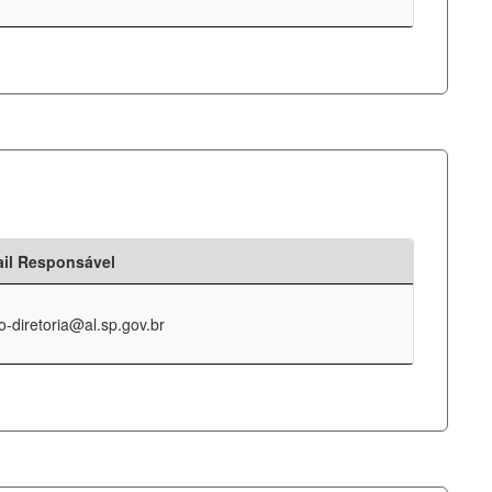
il Responsável
o-diretoria@al.sp.gov.br