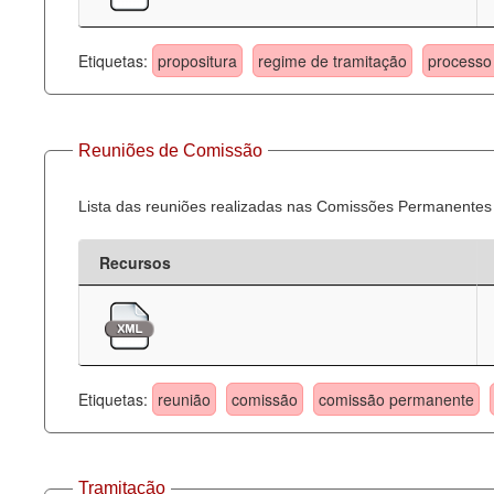
Etiquetas:
propositura
regime de tramitação
processo 
Reuniões de Comissão
Lista das reuniões realizadas nas Comissões Permanentes
Recursos
Etiquetas:
reunião
comissão
comissão permanente
Tramitação