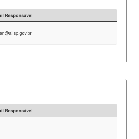
il Responsável
an@al.sp.gov.br
il Responsável