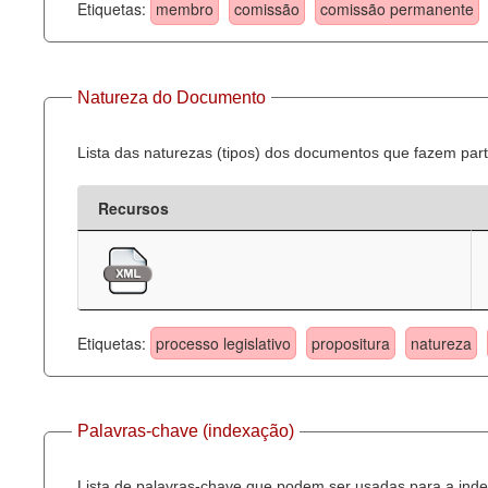
Etiquetas:
membro
comissão
comissão permanente
Natureza do Documento
Lista das naturezas (tipos) dos documentos que fazem part
Recursos
Etiquetas:
processo legislativo
propositura
natureza
Palavras-chave (indexação)
Lista de palavras-chave que podem ser usadas para a inde