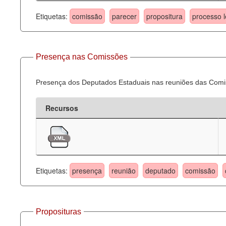
Etiquetas:
comissão
parecer
propositura
processo l
Presença nas Comissões
Presença dos Deputados Estaduais nas reuniões das Comi
Recursos
Etiquetas:
presença
reunião
deputado
comissão
Proposituras