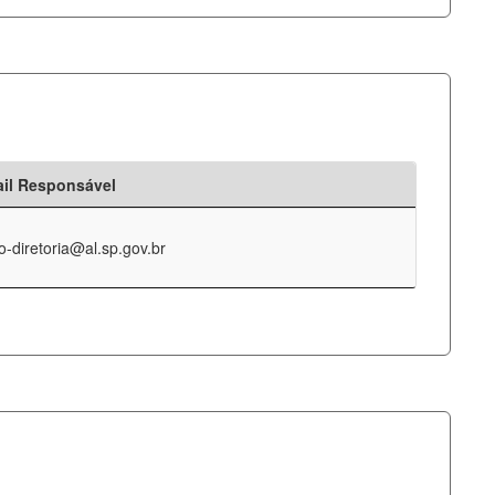
il Responsável
o-diretoria@al.sp.gov.br