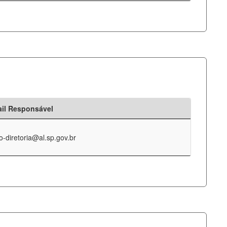
il Responsável
o-diretoria@al.sp.gov.br