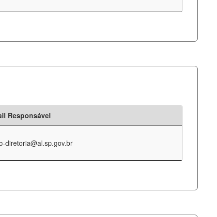
il Responsável
o-diretoria@al.sp.gov.br