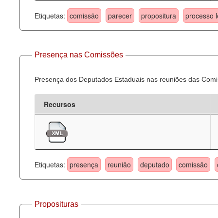
Etiquetas:
comissão
parecer
propositura
processo l
Presença nas Comissões
Presença dos Deputados Estaduais nas reuniões das Comi
Recursos
Etiquetas:
presença
reunião
deputado
comissão
Proposituras