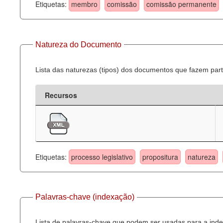
Etiquetas:
membro
comissão
comissão permanente
Natureza do Documento
Lista das naturezas (tipos) dos documentos que fazem part
Recursos
Etiquetas:
processo legislativo
propositura
natureza
Palavras-chave (indexação)
Lista de palavras-chave que podem ser usadas para a inde