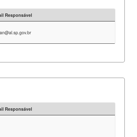
il Responsável
an@al.sp.gov.br
il Responsável