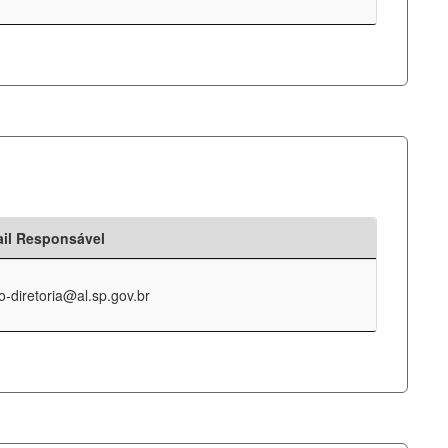
il Responsável
o-diretoria@al.sp.gov.br