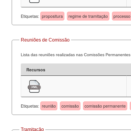
Etiquetas:
propositura
regime de tramitação
processo 
Reuniões de Comissão
Lista das reuniões realizadas nas Comissões Permanentes
Recursos
Etiquetas:
reunião
comissão
comissão permanente
Tramitação