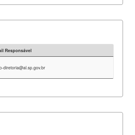
il Responsável
o-diretoria@al.sp.gov.br