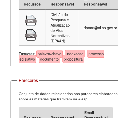
Recursos
Responsável
Responsável
Divisão de
Pesquisa e
Atualização
dpaan@al.sp.gov.br
de Atos
Normativos
(DPAAN)
Etiquetas:
palavra-chave
indexação
processo
legislativo
documento
propositura
Pareceres
Conjunto de dados relacionados aos pareceres elaborados
sobre as matérias que tramitam na Alesp.
Email
Recursos
Responsável
Responsável