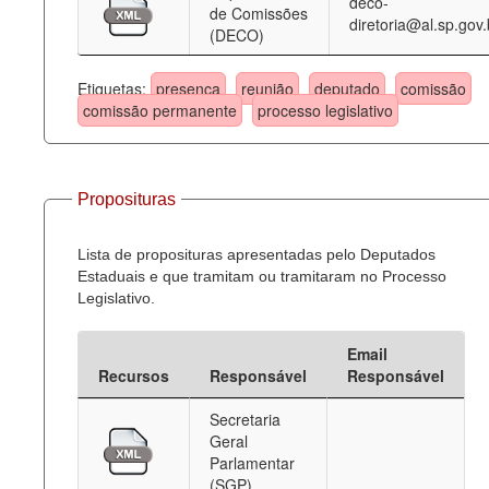
deco-
de Comissões
diretoria@al.sp.gov.
(DECO)
Etiquetas:
presença
reunião
deputado
comissão
comissão permanente
processo legislativo
Proposituras
Lista de proposituras apresentadas pelo Deputados
Estaduais e que tramitam ou tramitaram no Processo
Legislativo.
Email
Recursos
Responsável
Responsável
Secretaria
Geral
Parlamentar
(SGP)