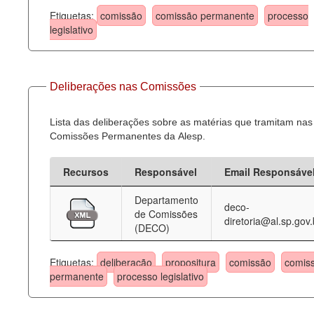
Etiquetas:
comissão
comissão permanente
processo
legislativo
Deliberações nas Comissões
Lista das deliberações sobre as matérias que tramitam nas
Comissões Permanentes da Alesp.
Recursos
Responsável
Email Responsáve
Departamento
deco-
de Comissões
diretoria@al.sp.gov.
(DECO)
Etiquetas:
deliberação
propositura
comissão
comis
permanente
processo legislativo