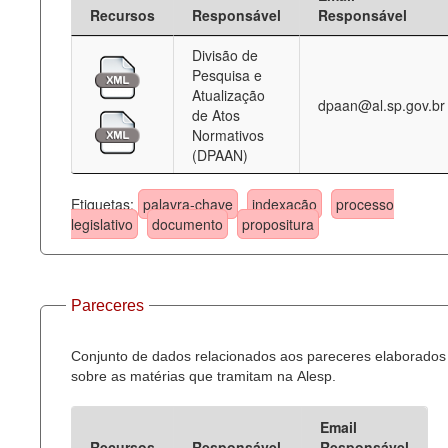
Recursos
Responsável
Responsável
Divisão de
Pesquisa e
Atualização
dpaan@al.sp.gov.br
de Atos
Normativos
(DPAAN)
Etiquetas:
palavra-chave
indexação
processo
legislativo
documento
propositura
Pareceres
Conjunto de dados relacionados aos pareceres elaborados
sobre as matérias que tramitam na Alesp.
Email
Recursos
Responsável
Responsável