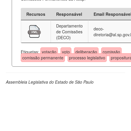
Recursos
Responsável
Email Responsáve
Departamento
deco-
de Comissões
diretoria@al.sp.gov.
(DECO)
Etiquetas:
votação
voto
deliberação
comissão
comissão permanente
processo legislativo
propositur
Assembleia Legislativa do Estado de São Paulo