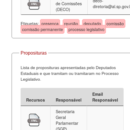
deco-
de Comissões
diretoria@al.sp.gov.
(DECO)
Etiquetas:
presença
reunião
deputado
comissão
comissão permanente
processo legislativo
Proposituras
Lista de proposituras apresentadas pelo Deputados
Estaduais e que tramitam ou tramitaram no Processo
Legislativo.
Email
Recursos
Responsável
Responsável
Secretaria
Geral
Parlamentar
(SGP)