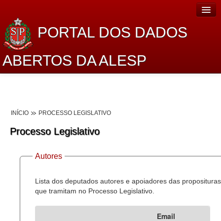
PORTAL DOS DADOS
ABERTOS DA ALESP
Home
Sobre o projeto
INÍCIO
PROCESSO LEGISLATIVO
Dados Abertos Alesp
Processo Legislativo
Lei de Acesso à Informação
Autores
Dados Governamentais Abertos
Planejamento
Lista dos deputados autores e apoiadores das proposituras
que tramitam no Processo Legislativo.
Catálogo de dados
Email
Processo Legislativo