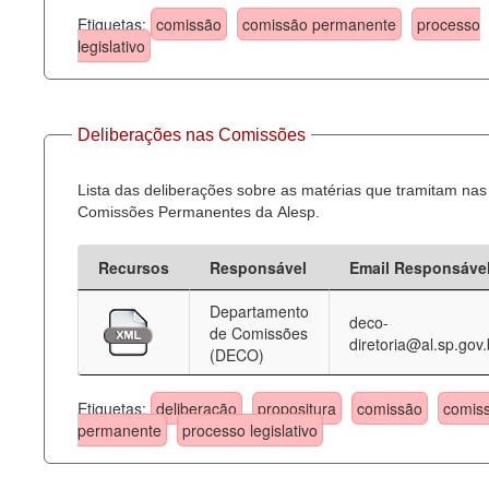
Etiquetas:
comissão
comissão permanente
processo
legislativo
Deliberações nas Comissões
Lista das deliberações sobre as matérias que tramitam nas
Comissões Permanentes da Alesp.
Recursos
Responsável
Email Responsáve
Departamento
deco-
de Comissões
diretoria@al.sp.gov.
(DECO)
Etiquetas:
deliberação
propositura
comissão
comis
permanente
processo legislativo