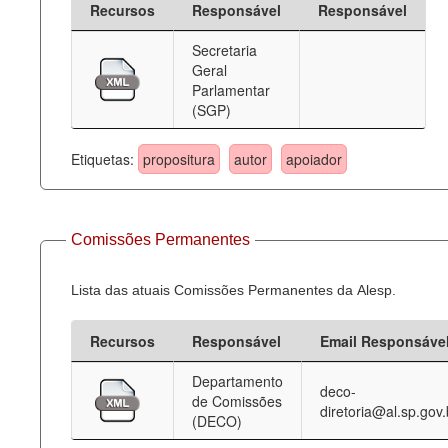
Recursos
Responsável
Responsável
Deputados Estaduais
Secretaria
Geral
Administração
Parlamentar
(SGP)
Legislação
Agenda
Etiquetas:
propositura
autor
apoiador
Perguntas frequentes
Contato
Comissões Permanentes
Lista das atuais Comissões Permanentes da Alesp.
Recursos
Responsável
Email Responsáve
Departamento
deco-
de Comissões
diretoria@al.sp.gov.
(DECO)