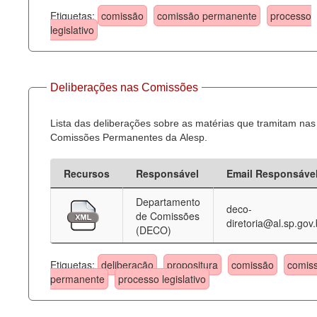
Etiquetas:
comissão
comissão permanente
processo
legislativo
Deliberações nas Comissões
Lista das deliberações sobre as matérias que tramitam nas
Comissões Permanentes da Alesp.
Recursos
Responsável
Email Responsáve
Departamento
deco-
de Comissões
diretoria@al.sp.gov.
(DECO)
Etiquetas:
deliberação
propositura
comissão
comis
permanente
processo legislativo