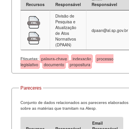
Recursos
Responsável
Responsável
Divisão de
Pesquisa e
Atualização
dpaan@al.sp.gov.br
de Atos
Normativos
(DPAAN)
Etiquetas:
palavra-chave
indexação
processo
legislativo
documento
propositura
Pareceres
Conjunto de dados relacionados aos pareceres elaborados
sobre as matérias que tramitam na Alesp.
Email
Recursos
Responsável
Responsável