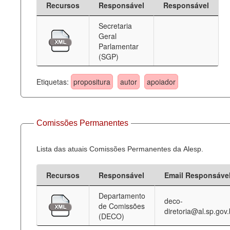
Recursos
Responsável
Responsável
Deputados Estaduais
Secretaria
Geral
Administração
Parlamentar
(SGP)
Legislação
Agenda
Etiquetas:
propositura
autor
apoiador
Perguntas frequentes
Contato
Comissões Permanentes
Lista das atuais Comissões Permanentes da Alesp.
Recursos
Responsável
Email Responsáve
Departamento
deco-
de Comissões
diretoria@al.sp.gov.
(DECO)