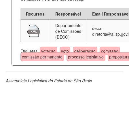
Recursos
Responsável
Email Responsáve
Departamento
deco-
de Comissões
diretoria@al.sp.gov.
(DECO)
Etiquetas:
votação
voto
deliberação
comissão
comissão permanente
processo legislativo
propositur
Assembleia Legislativa do Estado de São Paulo