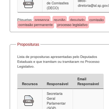
deco-
de Comissões
diretoria@al.sp.gov.
(DECO)
Etiquetas:
presença
reunião
deputado
comissão
comissão permanente
processo legislativo
Proposituras
Lista de proposituras apresentadas pelo Deputados
Estaduais e que tramitam ou tramitaram no Processo
Legislativo.
Email
Recursos
Responsável
Responsável
Secretaria
Geral
Parlamentar
(SGP)