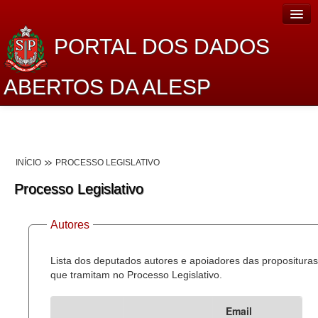
PORTAL DOS DADOS
ABERTOS DA ALESP
Home
Sobre o projeto
INÍCIO
PROCESSO LEGISLATIVO
Dados Abertos Alesp
Processo Legislativo
Lei de Acesso à Informação
Autores
Dados Governamentais Abertos
Planejamento
Lista dos deputados autores e apoiadores das proposituras
que tramitam no Processo Legislativo.
Catálogo de dados
Email
Processo Legislativo