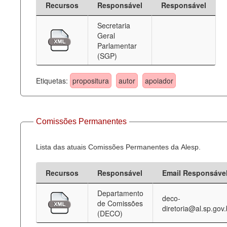
Recursos
Responsável
Responsável
Deputados Estaduais
Secretaria
Geral
Administração
Parlamentar
(SGP)
Legislação
Agenda
Etiquetas:
propositura
autor
apoiador
Perguntas frequentes
Contato
Comissões Permanentes
Lista das atuais Comissões Permanentes da Alesp.
Recursos
Responsável
Email Responsáve
Departamento
deco-
de Comissões
diretoria@al.sp.gov.
(DECO)