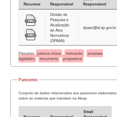
Recursos
Responsável
Responsável
Divisão de
Pesquisa e
Atualização
dpaan@al.sp.gov.br
de Atos
Normativos
(DPAAN)
Etiquetas:
palavra-chave
indexação
processo
legislativo
documento
propositura
Pareceres
Conjunto de dados relacionados aos pareceres elaborados
sobre as matérias que tramitam na Alesp.
Email
Recursos
Responsável
Responsável