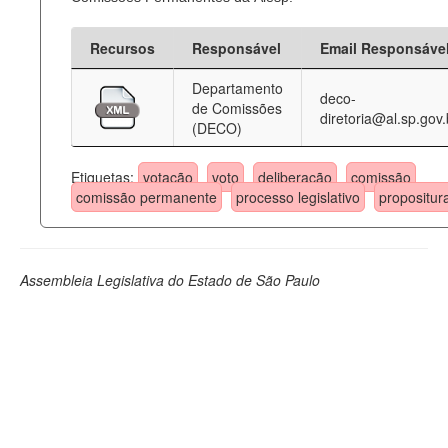
Recursos
Responsável
Email Responsáve
Departamento
deco-
de Comissões
diretoria@al.sp.gov.
(DECO)
Etiquetas:
votação
voto
deliberação
comissão
comissão permanente
processo legislativo
propositur
Assembleia Legislativa do Estado de São Paulo