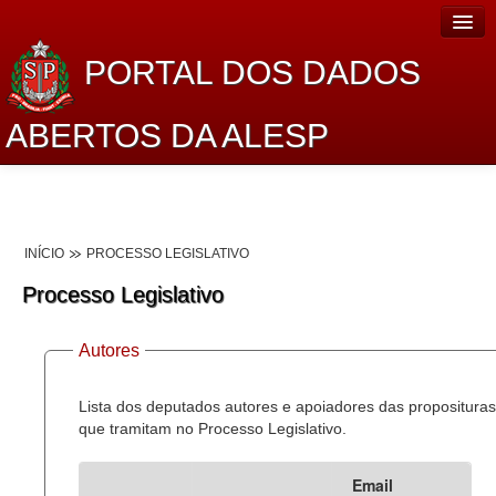
PORTAL DOS DADOS
ABERTOS DA ALESP
Home
Sobre o projeto
INÍCIO
PROCESSO LEGISLATIVO
Dados Abertos Alesp
Processo Legislativo
Lei de Acesso à Informação
Autores
Dados Governamentais Abertos
Planejamento
Lista dos deputados autores e apoiadores das proposituras
que tramitam no Processo Legislativo.
Catálogo de dados
Email
Processo Legislativo