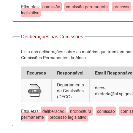
Etiquetas:
comissão
comissão permanente
processo
legislativo
Deliberações nas Comissões
Lista das deliberações sobre as matérias que tramitam nas
Comissões Permanentes da Alesp.
Recursos
Responsável
Email Responsáve
Departamento
deco-
de Comissões
diretoria@al.sp.gov.
(DECO)
Etiquetas:
deliberação
propositura
comissão
comis
permanente
processo legislativo