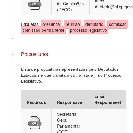
deco-
de Comissões
diretoria@al.sp.gov.
(DECO)
Etiquetas:
presença
reunião
deputado
comissão
comissão permanente
processo legislativo
Proposituras
Lista de proposituras apresentadas pelo Deputados
Estaduais e que tramitam ou tramitaram no Processo
Legislativo.
Email
Recursos
Responsável
Responsável
Secretaria
Geral
Parlamentar
(SGP)