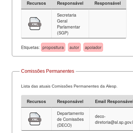
Recursos
Responsável
Responsável
Deputados Estaduais
Secretaria
Geral
Administração
Parlamentar
(SGP)
Legislação
Agenda
Etiquetas:
propositura
autor
apoiador
Perguntas frequentes
Contato
Comissões Permanentes
Lista das atuais Comissões Permanentes da Alesp.
Recursos
Responsável
Email Responsáve
Departamento
deco-
de Comissões
diretoria@al.sp.gov.
(DECO)