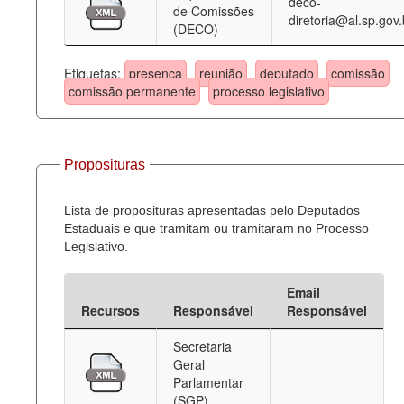
deco-
de Comissões
diretoria@al.sp.gov.
(DECO)
Etiquetas:
presença
reunião
deputado
comissão
comissão permanente
processo legislativo
Proposituras
Lista de proposituras apresentadas pelo Deputados
Estaduais e que tramitam ou tramitaram no Processo
Legislativo.
Email
Recursos
Responsável
Responsável
Secretaria
Geral
Parlamentar
(SGP)