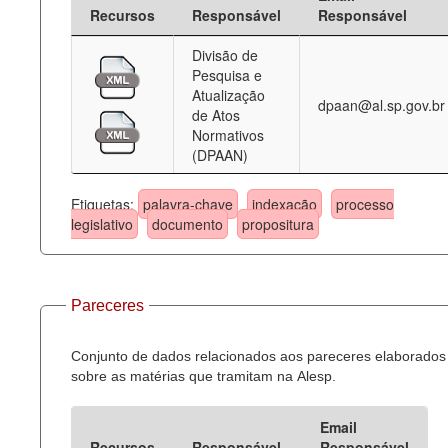
Recursos
Responsável
Responsável
Divisão de
Pesquisa e
Atualização
dpaan@al.sp.gov.br
de Atos
Normativos
(DPAAN)
Etiquetas:
palavra-chave
indexação
processo
legislativo
documento
propositura
Pareceres
Conjunto de dados relacionados aos pareceres elaborados
sobre as matérias que tramitam na Alesp.
Email
Recursos
Responsável
Responsável