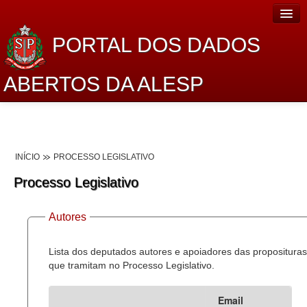
PORTAL DOS DADOS
ABERTOS DA ALESP
Home
Sobre o projeto
INÍCIO
PROCESSO LEGISLATIVO
Dados Abertos Alesp
Processo Legislativo
Lei de Acesso à Informação
Autores
Dados Governamentais Abertos
Planejamento
Lista dos deputados autores e apoiadores das proposituras
que tramitam no Processo Legislativo.
Catálogo de dados
Email
Processo Legislativo