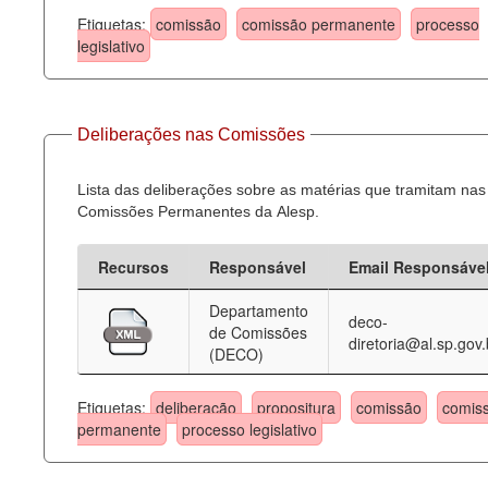
Etiquetas:
comissão
comissão permanente
processo
legislativo
Deliberações nas Comissões
Lista das deliberações sobre as matérias que tramitam nas
Comissões Permanentes da Alesp.
Recursos
Responsável
Email Responsáve
Departamento
deco-
de Comissões
diretoria@al.sp.gov.
(DECO)
Etiquetas:
deliberação
propositura
comissão
comis
permanente
processo legislativo