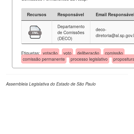
Recursos
Responsável
Email Responsáve
Departamento
deco-
de Comissões
diretoria@al.sp.gov.
(DECO)
Etiquetas:
votação
voto
deliberação
comissão
comissão permanente
processo legislativo
propositur
Assembleia Legislativa do Estado de São Paulo