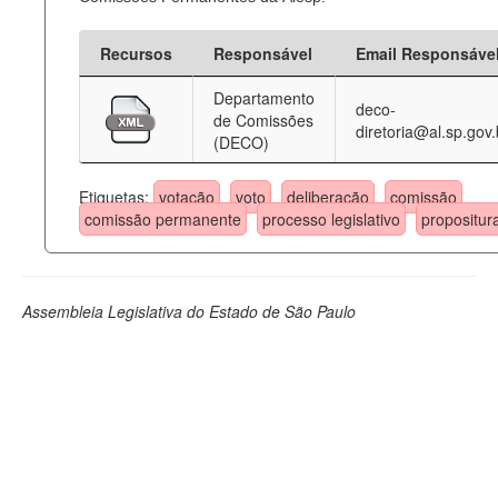
Recursos
Responsável
Email Responsáve
Departamento
deco-
de Comissões
diretoria@al.sp.gov.
(DECO)
Etiquetas:
votação
voto
deliberação
comissão
comissão permanente
processo legislativo
propositur
Assembleia Legislativa do Estado de São Paulo