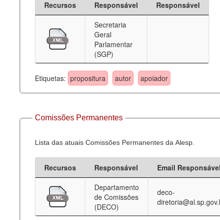
Recursos
Responsável
Responsável
Deputados Estaduais
Secretaria
Geral
Administração
Parlamentar
(SGP)
Legislação
Agenda
Etiquetas:
propositura
autor
apoiador
Perguntas frequentes
Contato
Comissões Permanentes
Lista das atuais Comissões Permanentes da Alesp.
Recursos
Responsável
Email Responsáve
Departamento
deco-
de Comissões
diretoria@al.sp.gov.
(DECO)