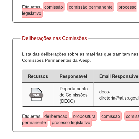
Etiquetas:
comissão
comissão permanente
processo
legislativo
Deliberações nas Comissões
Lista das deliberações sobre as matérias que tramitam nas
Comissões Permanentes da Alesp.
Recursos
Responsável
Email Responsáve
Departamento
deco-
de Comissões
diretoria@al.sp.gov.
(DECO)
Etiquetas:
deliberação
propositura
comissão
comis
permanente
processo legislativo