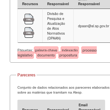
Recursos
Responsável
Responsável
Divisão de
Pesquisa e
Atualização
dpaan@al.sp.gov.br
de Atos
Normativos
(DPAAN)
Etiquetas:
palavra-chave
indexação
processo
legislativo
documento
propositura
Pareceres
Conjunto de dados relacionados aos pareceres elaborados
sobre as matérias que tramitam na Alesp.
Email
Recursos
Responsável
Responsável