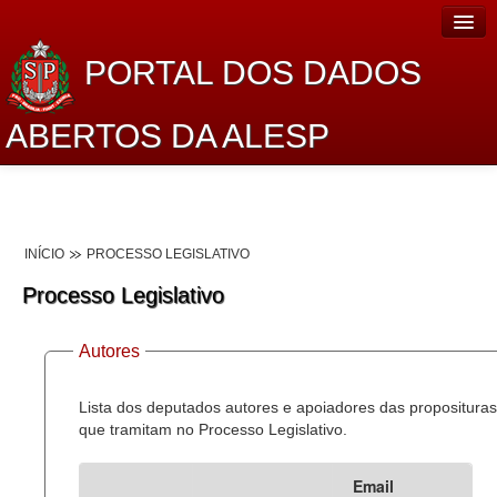
PORTAL DOS DADOS
ABERTOS DA ALESP
Home
Sobre o projeto
INÍCIO
PROCESSO LEGISLATIVO
Dados Abertos Alesp
Processo Legislativo
Lei de Acesso à Informação
Autores
Dados Governamentais Abertos
Planejamento
Lista dos deputados autores e apoiadores das proposituras
que tramitam no Processo Legislativo.
Catálogo de dados
Email
Processo Legislativo