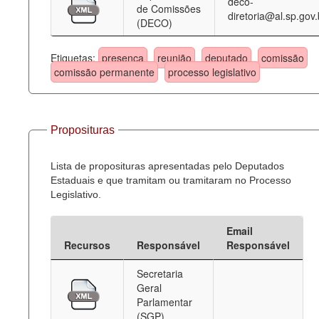
deco-
de Comissões
diretoria@al.sp.gov.
(DECO)
Etiquetas:
presença
reunião
deputado
comissão
comissão permanente
processo legislativo
Proposituras
Lista de proposituras apresentadas pelo Deputados
Estaduais e que tramitam ou tramitaram no Processo
Legislativo.
Email
Recursos
Responsável
Responsável
Secretaria
Geral
Parlamentar
(SGP)