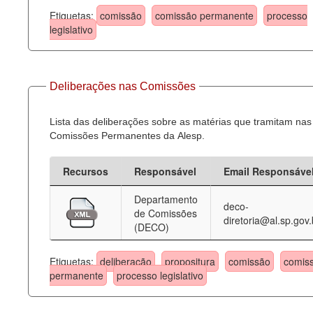
Etiquetas:
comissão
comissão permanente
processo
legislativo
Deliberações nas Comissões
Lista das deliberações sobre as matérias que tramitam nas
Comissões Permanentes da Alesp.
Recursos
Responsável
Email Responsáve
Departamento
deco-
de Comissões
diretoria@al.sp.gov.
(DECO)
Etiquetas:
deliberação
propositura
comissão
comis
permanente
processo legislativo