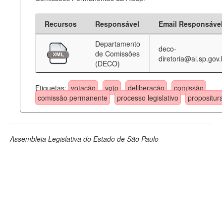
Recursos
Responsável
Email Responsáve
Departamento
deco-
de Comissões
diretoria@al.sp.gov.
(DECO)
Etiquetas:
votação
voto
deliberação
comissão
comissão permanente
processo legislativo
propositur
Assembleia Legislativa do Estado de São Paulo