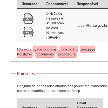
Recursos
Responsável
Responsável
Divisão de
Pesquisa e
Atualização
dpaan@al.sp.gov.br
de Atos
Normativos
(DPAAN)
Etiquetas:
palavra-chave
indexação
processo
legislativo
documento
propositura
Pareceres
Conjunto de dados relacionados aos pareceres elaborados
sobre as matérias que tramitam na Alesp.
Email
Recursos
Responsável
Responsável