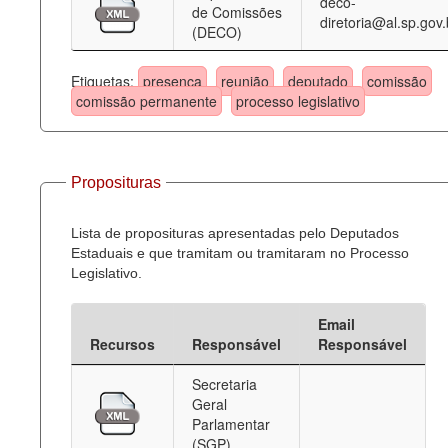
deco-
de Comissões
diretoria@al.sp.gov.
(DECO)
Etiquetas:
presença
reunião
deputado
comissão
comissão permanente
processo legislativo
Proposituras
Lista de proposituras apresentadas pelo Deputados
Estaduais e que tramitam ou tramitaram no Processo
Legislativo.
Email
Recursos
Responsável
Responsável
Secretaria
Geral
Parlamentar
(SGP)