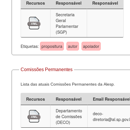
Recursos
Responsável
Responsável
Deputados Estaduais
Secretaria
Geral
Administração
Parlamentar
(SGP)
Legislação
Agenda
Etiquetas:
propositura
autor
apoiador
Perguntas frequentes
Contato
Comissões Permanentes
Lista das atuais Comissões Permanentes da Alesp.
Recursos
Responsável
Email Responsáve
Departamento
deco-
de Comissões
diretoria@al.sp.gov.
(DECO)