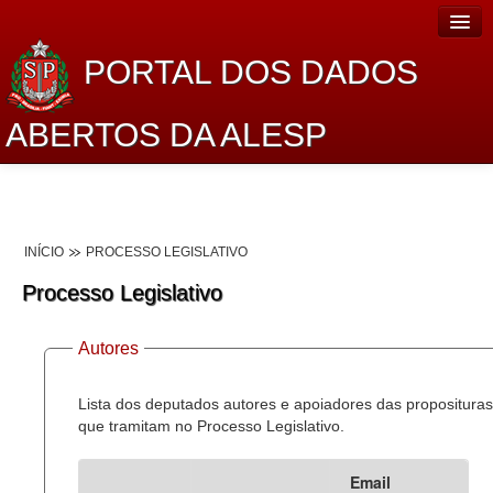
PORTAL DOS DADOS
ABERTOS DA ALESP
Home
Sobre o projeto
INÍCIO
PROCESSO LEGISLATIVO
Dados Abertos Alesp
Processo Legislativo
Lei de Acesso à Informação
Autores
Dados Governamentais Abertos
Planejamento
Lista dos deputados autores e apoiadores das proposituras
que tramitam no Processo Legislativo.
Catálogo de dados
Email
Processo Legislativo