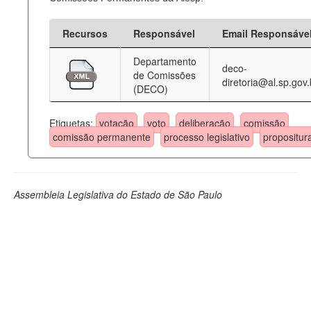
Recursos
Responsável
Email Responsáve
Departamento
deco-
de Comissões
diretoria@al.sp.gov.
(DECO)
Etiquetas:
votação
voto
deliberação
comissão
comissão permanente
processo legislativo
propositur
Assembleia Legislativa do Estado de São Paulo