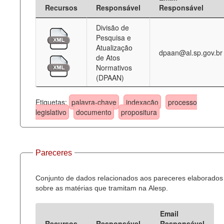
Recursos
Responsável
Responsável
Divisão de
Pesquisa e
Atualização
dpaan@al.sp.gov.br
de Atos
Normativos
(DPAAN)
Etiquetas:
palavra-chave
indexação
processo
legislativo
documento
propositura
Pareceres
Conjunto de dados relacionados aos pareceres elaborados
sobre as matérias que tramitam na Alesp.
Email
Recursos
Responsável
Responsável