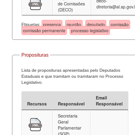
deco-
de Comissões
diretoria@al.sp.gov.
(DECO)
Etiquetas:
presença
reunião
deputado
comissão
comissão permanente
processo legislativo
Proposituras
Lista de proposituras apresentadas pelo Deputados
Estaduais e que tramitam ou tramitaram no Processo
Legislativo.
Email
Recursos
Responsável
Responsável
Secretaria
Geral
Parlamentar
(SGP)