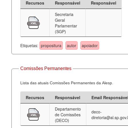
Recursos
Responsável
Responsável
Deputados Estaduais
Secretaria
Geral
Administração
Parlamentar
(SGP)
Legislação
Agenda
Etiquetas:
propositura
autor
apoiador
Perguntas frequentes
Contato
Comissões Permanentes
Lista das atuais Comissões Permanentes da Alesp.
Recursos
Responsável
Email Responsáve
Departamento
deco-
de Comissões
diretoria@al.sp.gov.
(DECO)