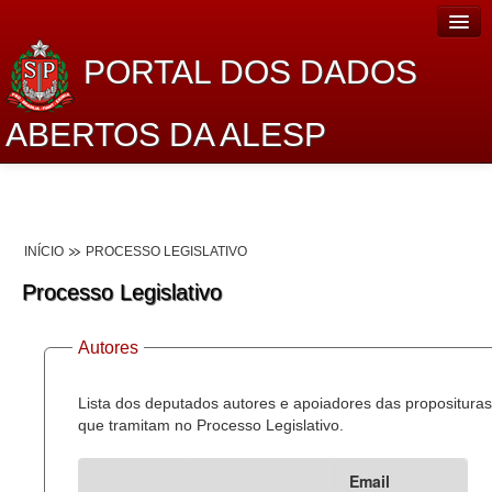
PORTAL DOS DADOS
ABERTOS DA ALESP
Home
Sobre o projeto
INÍCIO
PROCESSO LEGISLATIVO
Dados Abertos Alesp
Processo Legislativo
Lei de Acesso à Informação
Autores
Dados Governamentais Abertos
Planejamento
Lista dos deputados autores e apoiadores das proposituras
que tramitam no Processo Legislativo.
Catálogo de dados
Email
Processo Legislativo