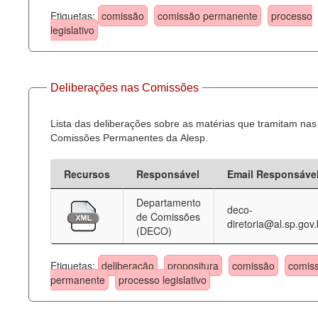
Etiquetas:
comissão
comissão permanente
processo
legislativo
Deliberações nas Comissões
Lista das deliberações sobre as matérias que tramitam nas
Comissões Permanentes da Alesp.
Recursos
Responsável
Email Responsáve
Departamento
deco-
de Comissões
diretoria@al.sp.gov.
(DECO)
Etiquetas:
deliberação
propositura
comissão
comis
permanente
processo legislativo