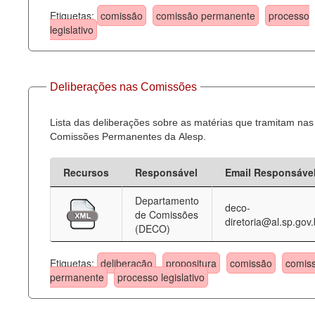
Etiquetas:
comissão
comissão permanente
processo
legislativo
Deliberações nas Comissões
Lista das deliberações sobre as matérias que tramitam nas
Comissões Permanentes da Alesp.
Recursos
Responsável
Email Responsáve
Departamento
deco-
de Comissões
diretoria@al.sp.gov.
(DECO)
Etiquetas:
deliberação
propositura
comissão
comis
permanente
processo legislativo