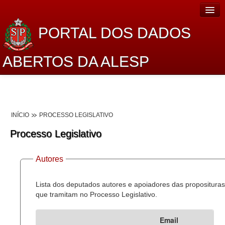
PORTAL DOS DADOS
ABERTOS DA ALESP
Home
Sobre o projeto
INÍCIO
PROCESSO LEGISLATIVO
Dados Abertos Alesp
Processo Legislativo
Lei de Acesso à Informação
Autores
Dados Governamentais Abertos
Planejamento
Lista dos deputados autores e apoiadores das proposituras
que tramitam no Processo Legislativo.
Catálogo de dados
Email
Processo Legislativo