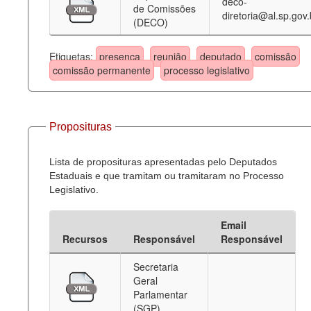
deco-
de Comissões
diretoria@al.sp.gov.
(DECO)
Etiquetas:
presença
reunião
deputado
comissão
comissão permanente
processo legislativo
Proposituras
Lista de proposituras apresentadas pelo Deputados
Estaduais e que tramitam ou tramitaram no Processo
Legislativo.
Email
Recursos
Responsável
Responsável
Secretaria
Geral
Parlamentar
(SGP)