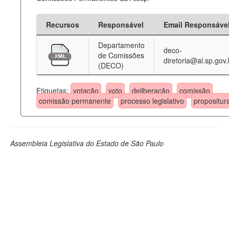
Recursos
Responsável
Email Responsáve
Departamento
deco-
de Comissões
diretoria@al.sp.gov.
(DECO)
Etiquetas:
votação
voto
deliberação
comissão
comissão permanente
processo legislativo
propositur
Assembleia Legislativa do Estado de São Paulo