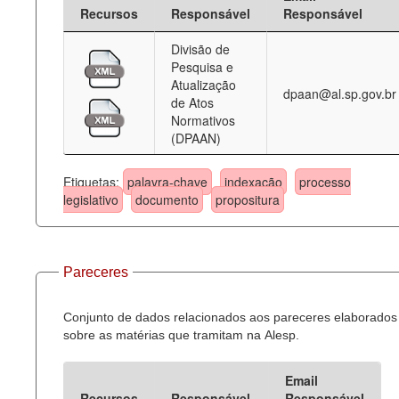
Recursos
Responsável
Responsável
Divisão de
Pesquisa e
Atualização
dpaan@al.sp.gov.br
de Atos
Normativos
(DPAAN)
Etiquetas:
palavra-chave
indexação
processo
legislativo
documento
propositura
Pareceres
Conjunto de dados relacionados aos pareceres elaborados
sobre as matérias que tramitam na Alesp.
Email
Recursos
Responsável
Responsável