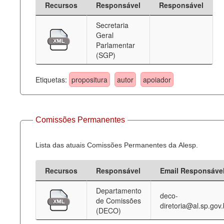
Recursos
Responsável
Responsável
Deputados Estaduais
Secretaria
Geral
Administração
Parlamentar
(SGP)
Legislação
Agenda
Etiquetas:
propositura
autor
apoiador
Perguntas frequentes
Contato
Comissões Permanentes
Lista das atuais Comissões Permanentes da Alesp.
Recursos
Responsável
Email Responsáve
Departamento
deco-
de Comissões
diretoria@al.sp.gov.
(DECO)