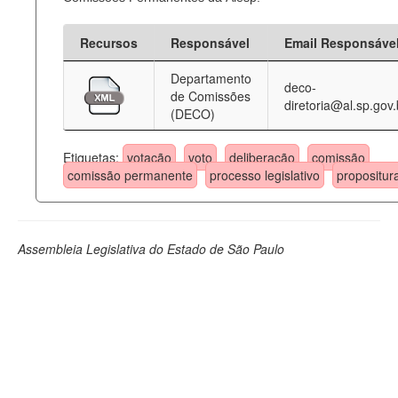
Recursos
Responsável
Email Responsáve
Departamento
deco-
de Comissões
diretoria@al.sp.gov.
(DECO)
Etiquetas:
votação
voto
deliberação
comissão
comissão permanente
processo legislativo
propositur
Assembleia Legislativa do Estado de São Paulo