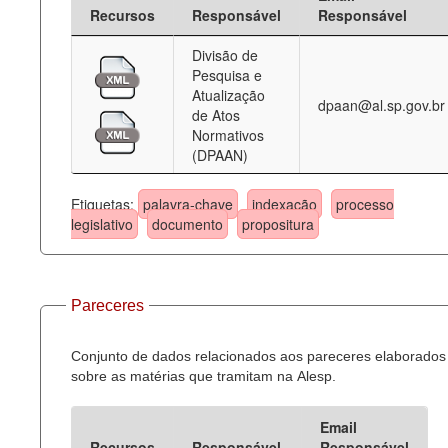
Recursos
Responsável
Responsável
Divisão de
Pesquisa e
Atualização
dpaan@al.sp.gov.br
de Atos
Normativos
(DPAAN)
Etiquetas:
palavra-chave
indexação
processo
legislativo
documento
propositura
Pareceres
Conjunto de dados relacionados aos pareceres elaborados
sobre as matérias que tramitam na Alesp.
Email
Recursos
Responsável
Responsável