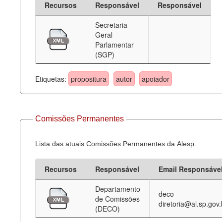
Recursos
Responsável
Responsável
Deputados Estaduais
Secretaria
Geral
Administração
Parlamentar
(SGP)
Legislação
Agenda
Etiquetas:
propositura
autor
apoiador
Perguntas frequentes
Contato
Comissões Permanentes
Lista das atuais Comissões Permanentes da Alesp.
Recursos
Responsável
Email Responsáve
Departamento
deco-
de Comissões
diretoria@al.sp.gov.
(DECO)