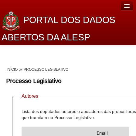
PORTAL DOS DADOS
ABERTOS DA ALESP
Home
Sobre o projeto
INÍCIO
PROCESSO LEGISLATIVO
Dados Abertos Alesp
Processo Legislativo
Lei de Acesso à Informação
Autores
Dados Governamentais Abertos
Planejamento
Lista dos deputados autores e apoiadores das proposituras
que tramitam no Processo Legislativo.
Catálogo de dados
Email
Processo Legislativo