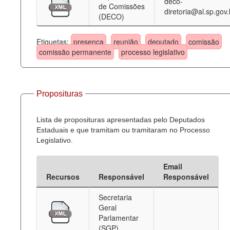
deco-
de Comissões
diretoria@al.sp.gov.
(DECO)
Etiquetas:
presença
reunião
deputado
comissão
comissão permanente
processo legislativo
Proposituras
Lista de proposituras apresentadas pelo Deputados
Estaduais e que tramitam ou tramitaram no Processo
Legislativo.
Email
Recursos
Responsável
Responsável
Secretaria
Geral
Parlamentar
(SGP)