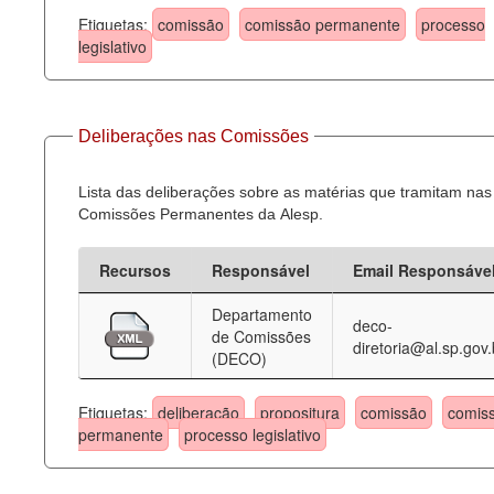
Etiquetas:
comissão
comissão permanente
processo
legislativo
Deliberações nas Comissões
Lista das deliberações sobre as matérias que tramitam nas
Comissões Permanentes da Alesp.
Recursos
Responsável
Email Responsáve
Departamento
deco-
de Comissões
diretoria@al.sp.gov.
(DECO)
Etiquetas:
deliberação
propositura
comissão
comis
permanente
processo legislativo