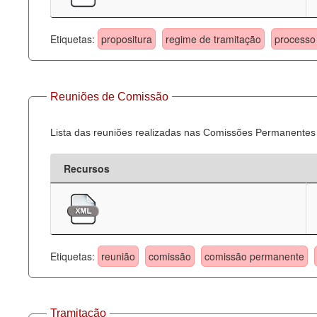
Etiquetas:
propositura
regime de tramitação
processo 
Reuniões de Comissão
Lista das reuniões realizadas nas Comissões Permanentes
Recursos
Etiquetas:
reunião
comissão
comissão permanente
Tramitação