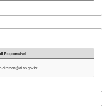
il Responsável
o-diretoria@al.sp.gov.br