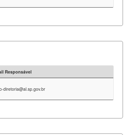
il Responsável
o-diretoria@al.sp.gov.br