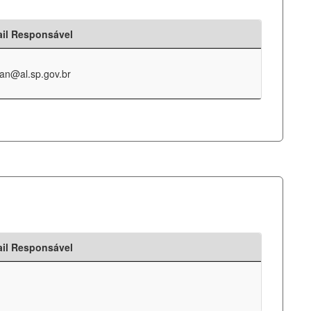
il Responsável
an@al.sp.gov.br
il Responsável