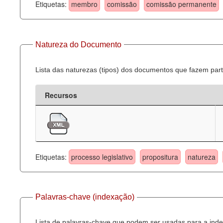
Etiquetas:
membro
comissão
comissão permanente
Natureza do Documento
Lista das naturezas (tipos) dos documentos que fazem part
Recursos
Etiquetas:
processo legislativo
propositura
natureza
Palavras-chave (indexação)
Lista de palavras-chave que podem ser usadas para a inde