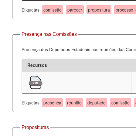
Etiquetas:
comissão
parecer
propositura
processo l
Presença nas Comissões
Presença dos Deputados Estaduais nas reuniões das Comi
Recursos
Etiquetas:
presença
reunião
deputado
comissão
Proposituras