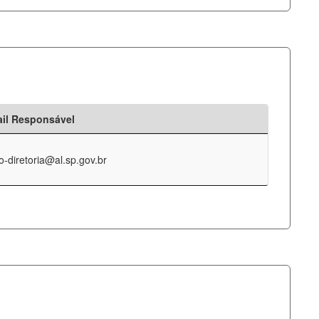
il Responsável
o-diretoria@al.sp.gov.br