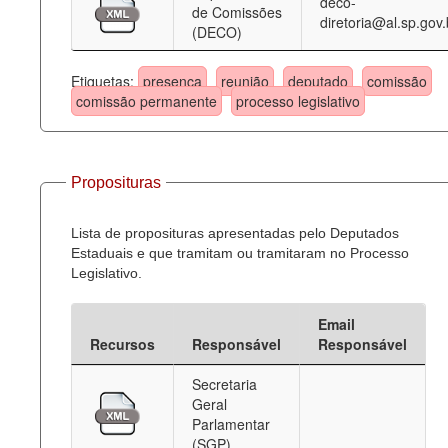
deco-
de Comissões
diretoria@al.sp.gov.
(DECO)
Etiquetas:
presença
reunião
deputado
comissão
comissão permanente
processo legislativo
Proposituras
Lista de proposituras apresentadas pelo Deputados
Estaduais e que tramitam ou tramitaram no Processo
Legislativo.
Email
Recursos
Responsável
Responsável
Secretaria
Geral
Parlamentar
(SGP)