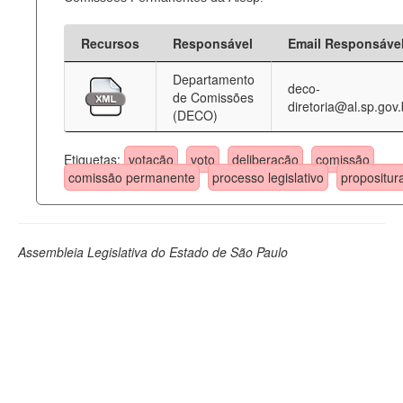
Recursos
Responsável
Email Responsáve
Departamento
deco-
de Comissões
diretoria@al.sp.gov.
(DECO)
Etiquetas:
votação
voto
deliberação
comissão
comissão permanente
processo legislativo
propositur
Assembleia Legislativa do Estado de São Paulo