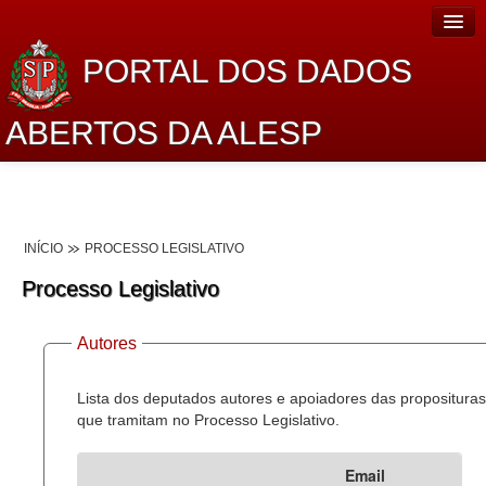
PORTAL DOS DADOS
ABERTOS DA ALESP
Home
Sobre o projeto
INÍCIO
PROCESSO LEGISLATIVO
Dados Abertos Alesp
Processo Legislativo
Lei de Acesso à Informação
Autores
Dados Governamentais Abertos
Planejamento
Lista dos deputados autores e apoiadores das proposituras
que tramitam no Processo Legislativo.
Catálogo de dados
Email
Processo Legislativo