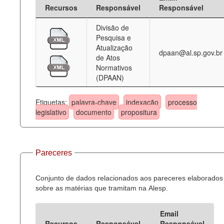
Recursos
Responsável
Responsável
Divisão de
Pesquisa e
Atualização
dpaan@al.sp.gov.br
de Atos
Normativos
(DPAAN)
Etiquetas:
palavra-chave
indexação
processo
legislativo
documento
propositura
Pareceres
Conjunto de dados relacionados aos pareceres elaborados
sobre as matérias que tramitam na Alesp.
Email
Recursos
Responsável
Responsável