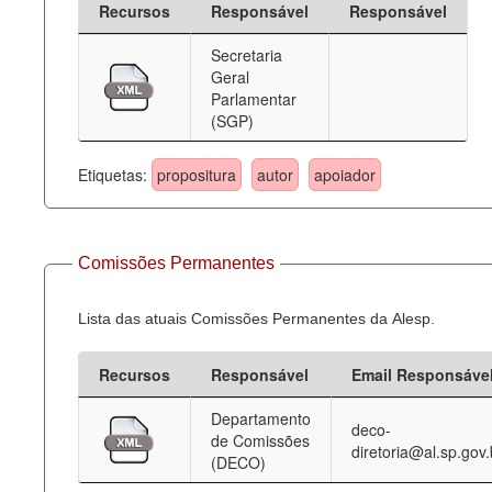
Recursos
Responsável
Responsável
Deputados Estaduais
Secretaria
Geral
Administração
Parlamentar
(SGP)
Legislação
Agenda
Etiquetas:
propositura
autor
apoiador
Perguntas frequentes
Contato
Comissões Permanentes
Lista das atuais Comissões Permanentes da Alesp.
Recursos
Responsável
Email Responsáve
Departamento
deco-
de Comissões
diretoria@al.sp.gov.
(DECO)