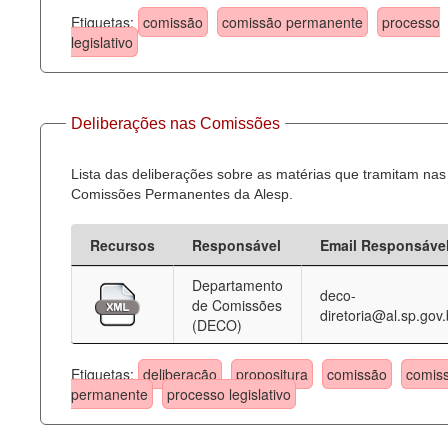
Etiquetas:
comissão
comissão permanente
processo
legislativo
Deliberações nas Comissões
Lista das deliberações sobre as matérias que tramitam nas
Comissões Permanentes da Alesp.
Recursos
Responsável
Email Responsáve
Departamento
deco-
de Comissões
diretoria@al.sp.gov.
(DECO)
Etiquetas:
deliberação
propositura
comissão
comis
permanente
processo legislativo