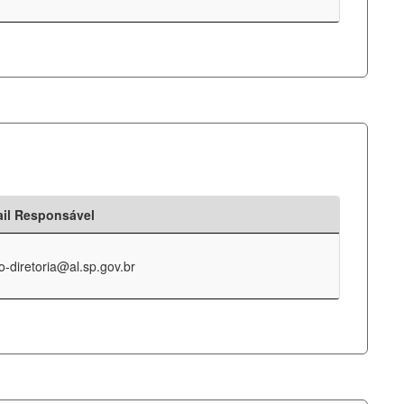
il Responsável
o-diretoria@al.sp.gov.br