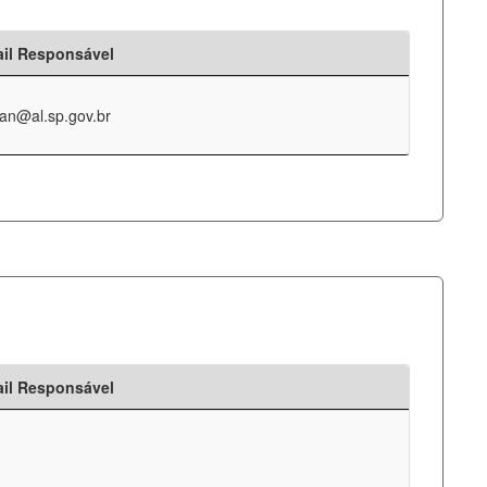
il Responsável
an@al.sp.gov.br
il Responsável