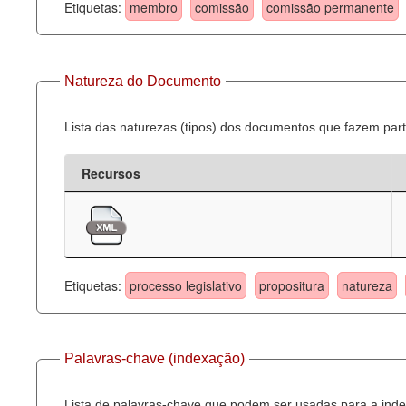
Etiquetas:
membro
comissão
comissão permanente
Natureza do Documento
Lista das naturezas (tipos) dos documentos que fazem part
Recursos
Etiquetas:
processo legislativo
propositura
natureza
Palavras-chave (indexação)
Lista de palavras-chave que podem ser usadas para a inde