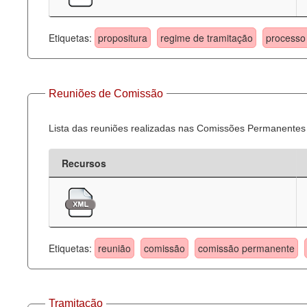
Etiquetas:
propositura
regime de tramitação
processo 
Reuniões de Comissão
Lista das reuniões realizadas nas Comissões Permanentes
Recursos
Etiquetas:
reunião
comissão
comissão permanente
Tramitação