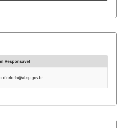
il Responsável
o-diretoria@al.sp.gov.br