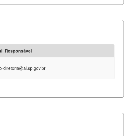
il Responsável
o-diretoria@al.sp.gov.br