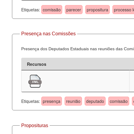
Etiquetas:
comissão
parecer
propositura
processo l
Presença nas Comissões
Presença dos Deputados Estaduais nas reuniões das Comi
Recursos
Etiquetas:
presença
reunião
deputado
comissão
Proposituras