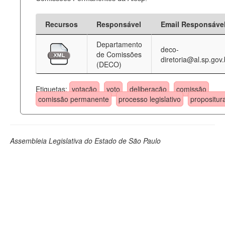
Recursos
Responsável
Email Responsáve
Departamento
deco-
de Comissões
diretoria@al.sp.gov.
(DECO)
Etiquetas:
votação
voto
deliberação
comissão
comissão permanente
processo legislativo
propositur
Assembleia Legislativa do Estado de São Paulo