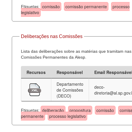
Etiquetas:
comissão
comissão permanente
processo
legislativo
Deliberações nas Comissões
Lista das deliberações sobre as matérias que tramitam nas
Comissões Permanentes da Alesp.
Recursos
Responsável
Email Responsáve
Departamento
deco-
de Comissões
diretoria@al.sp.gov.
(DECO)
Etiquetas:
deliberação
propositura
comissão
comis
permanente
processo legislativo