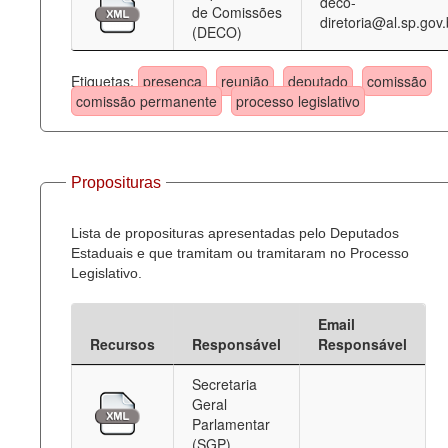
deco-
de Comissões
diretoria@al.sp.gov.
(DECO)
Etiquetas:
presença
reunião
deputado
comissão
comissão permanente
processo legislativo
Proposituras
Lista de proposituras apresentadas pelo Deputados
Estaduais e que tramitam ou tramitaram no Processo
Legislativo.
Email
Recursos
Responsável
Responsável
Secretaria
Geral
Parlamentar
(SGP)