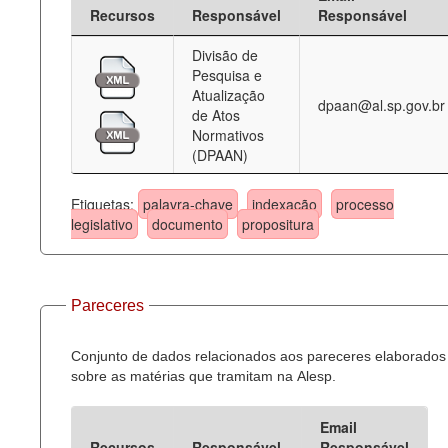
Recursos
Responsável
Responsável
Divisão de
Pesquisa e
Atualização
dpaan@al.sp.gov.br
de Atos
Normativos
(DPAAN)
Etiquetas:
palavra-chave
indexação
processo
legislativo
documento
propositura
Pareceres
Conjunto de dados relacionados aos pareceres elaborados
sobre as matérias que tramitam na Alesp.
Email
Recursos
Responsável
Responsável