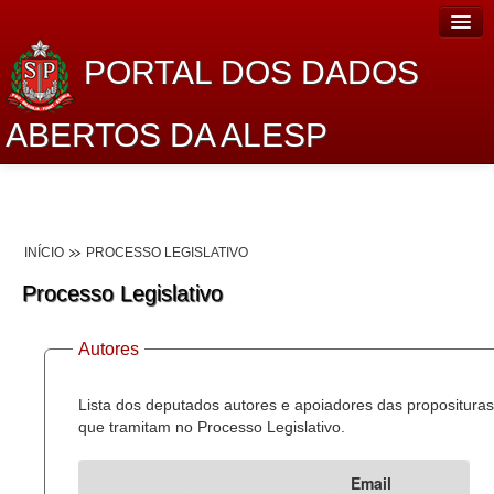
PORTAL DOS DADOS
ABERTOS DA ALESP
Home
Sobre o projeto
INÍCIO
PROCESSO LEGISLATIVO
Dados Abertos Alesp
Processo Legislativo
Lei de Acesso à Informação
Autores
Dados Governamentais Abertos
Planejamento
Lista dos deputados autores e apoiadores das proposituras
que tramitam no Processo Legislativo.
Catálogo de dados
Email
Processo Legislativo