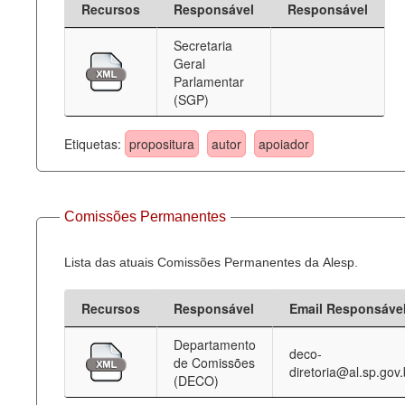
Recursos
Responsável
Responsável
Deputados Estaduais
Secretaria
Geral
Administração
Parlamentar
(SGP)
Legislação
Agenda
Etiquetas:
propositura
autor
apoiador
Perguntas frequentes
Contato
Comissões Permanentes
Lista das atuais Comissões Permanentes da Alesp.
Recursos
Responsável
Email Responsáve
Departamento
deco-
de Comissões
diretoria@al.sp.gov.
(DECO)