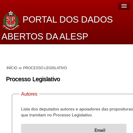
PORTAL DOS DADOS
ABERTOS DA ALESP
Home
Sobre o projeto
INÍCIO
PROCESSO LEGISLATIVO
Dados Abertos Alesp
Processo Legislativo
Lei de Acesso à Informação
Autores
Dados Governamentais Abertos
Planejamento
Lista dos deputados autores e apoiadores das proposituras
que tramitam no Processo Legislativo.
Catálogo de dados
Email
Processo Legislativo