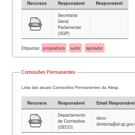
Recursos
Responsável
Responsável
Deputados Estaduais
Secretaria
Geral
Administração
Parlamentar
(SGP)
Legislação
Agenda
Etiquetas:
propositura
autor
apoiador
Perguntas frequentes
Contato
Comissões Permanentes
Lista das atuais Comissões Permanentes da Alesp.
Recursos
Responsável
Email Responsáve
Departamento
deco-
de Comissões
diretoria@al.sp.gov.
(DECO)