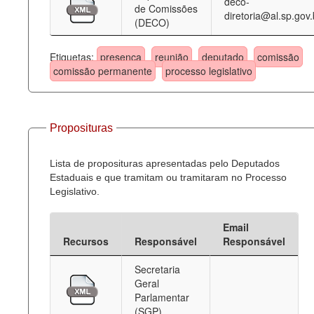
deco-
de Comissões
diretoria@al.sp.gov.
(DECO)
Etiquetas:
presença
reunião
deputado
comissão
comissão permanente
processo legislativo
Proposituras
Lista de proposituras apresentadas pelo Deputados
Estaduais e que tramitam ou tramitaram no Processo
Legislativo.
Email
Recursos
Responsável
Responsável
Secretaria
Geral
Parlamentar
(SGP)