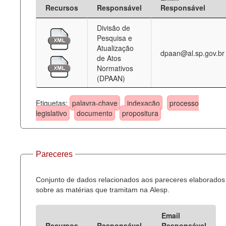
Recursos
Responsável
Responsável
Divisão de
Pesquisa e
Atualização
dpaan@al.sp.gov.br
de Atos
Normativos
(DPAAN)
Etiquetas:
palavra-chave
indexação
processo
legislativo
documento
propositura
Pareceres
Conjunto de dados relacionados aos pareceres elaborados
sobre as matérias que tramitam na Alesp.
Email
Recursos
Responsável
Responsável