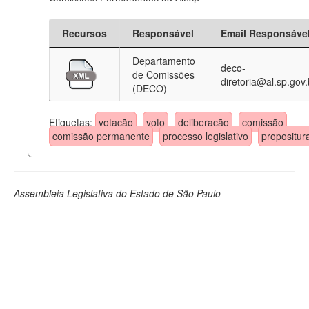
Recursos
Responsável
Email Responsáve
Departamento
deco-
de Comissões
diretoria@al.sp.gov.
(DECO)
Etiquetas:
votação
voto
deliberação
comissão
comissão permanente
processo legislativo
propositur
Assembleia Legislativa do Estado de São Paulo