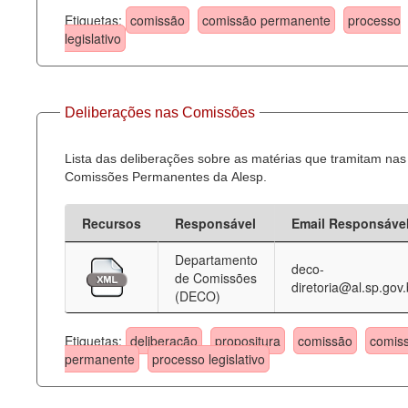
Etiquetas:
comissão
comissão permanente
processo
legislativo
Deliberações nas Comissões
Lista das deliberações sobre as matérias que tramitam nas
Comissões Permanentes da Alesp.
Recursos
Responsável
Email Responsáve
Departamento
deco-
de Comissões
diretoria@al.sp.gov.
(DECO)
Etiquetas:
deliberação
propositura
comissão
comis
permanente
processo legislativo