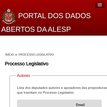
PORTAL DOS DADOS
ABERTOS DA ALESP
Home
Sobre o projeto
INÍCIO
PROCESSO LEGISLATIVO
Dados Abertos Alesp
Processo Legislativo
Lei de Acesso à Informação
Autores
Dados Governamentais Abertos
Planejamento
Lista dos deputados autores e apoiadores das proposituras
que tramitam no Processo Legislativo.
Catálogo de dados
Email
Processo Legislativo