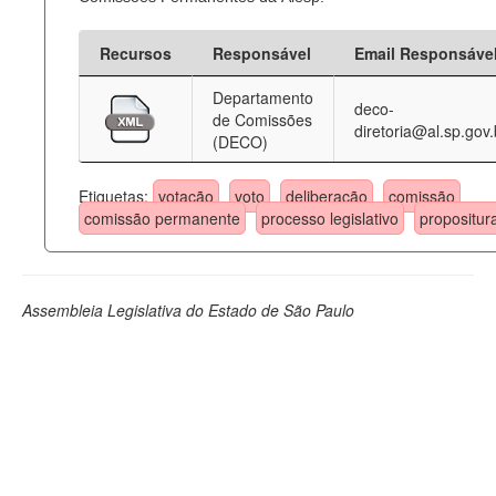
Recursos
Responsável
Email Responsáve
Departamento
deco-
de Comissões
diretoria@al.sp.gov.
(DECO)
Etiquetas:
votação
voto
deliberação
comissão
comissão permanente
processo legislativo
propositur
Assembleia Legislativa do Estado de São Paulo