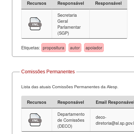
Recursos
Responsável
Responsável
Deputados Estaduais
Secretaria
Geral
Administração
Parlamentar
(SGP)
Legislação
Agenda
Etiquetas:
propositura
autor
apoiador
Perguntas frequentes
Contato
Comissões Permanentes
Lista das atuais Comissões Permanentes da Alesp.
Recursos
Responsável
Email Responsáve
Departamento
deco-
de Comissões
diretoria@al.sp.gov.
(DECO)