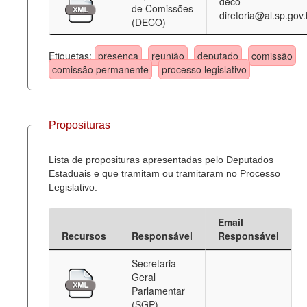
deco-
de Comissões
diretoria@al.sp.gov.
(DECO)
Etiquetas:
presença
reunião
deputado
comissão
comissão permanente
processo legislativo
Proposituras
Lista de proposituras apresentadas pelo Deputados
Estaduais e que tramitam ou tramitaram no Processo
Legislativo.
Email
Recursos
Responsável
Responsável
Secretaria
Geral
Parlamentar
(SGP)