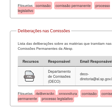
Etiquetas:
comissão
comissão permanente
processo
legislativo
Deliberações nas Comissões
Lista das deliberações sobre as matérias que tramitam nas
Comissões Permanentes da Alesp.
Recursos
Responsável
Email Responsáve
Departamento
deco-
de Comissões
diretoria@al.sp.gov.
(DECO)
Etiquetas:
deliberação
propositura
comissão
comis
permanente
processo legislativo