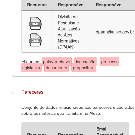
Recursos
Responsável
Responsável
Divisão de
Pesquisa e
Atualização
dpaan@al.sp.gov.br
de Atos
Normativos
(DPAAN)
Etiquetas:
palavra-chave
indexação
processo
legislativo
documento
propositura
Pareceres
Conjunto de dados relacionados aos pareceres elaborados
sobre as matérias que tramitam na Alesp.
Email
Recursos
Responsável
Responsável