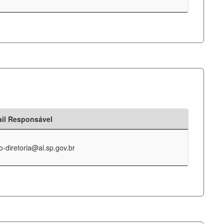
il Responsável
o-diretoria@al.sp.gov.br