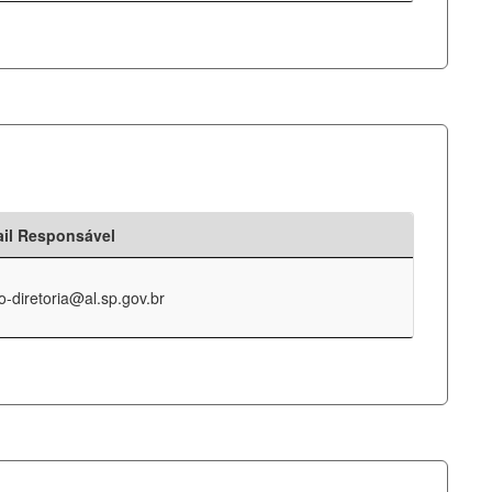
il Responsável
o-diretoria@al.sp.gov.br