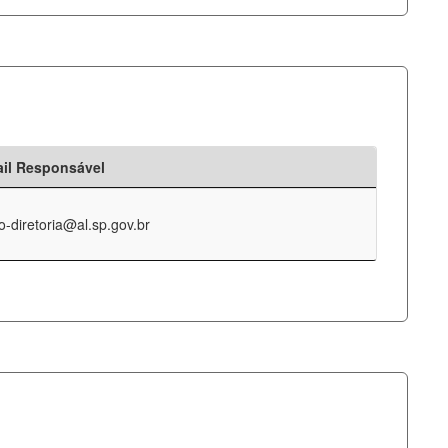
il Responsável
o-diretoria@al.sp.gov.br