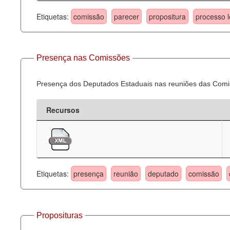
Etiquetas:
comissão
parecer
propositura
processo l
Presença nas Comissões
Presença dos Deputados Estaduais nas reuniões das Comi
Recursos
Etiquetas:
presença
reunião
deputado
comissão
Proposituras