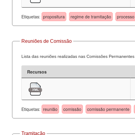
Etiquetas:
propositura
regime de tramitação
processo 
Reuniões de Comissão
Lista das reuniões realizadas nas Comissões Permanentes
Recursos
Etiquetas:
reunião
comissão
comissão permanente
Tramitação