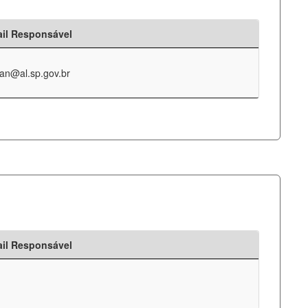
il Responsável
an@al.sp.gov.br
il Responsável