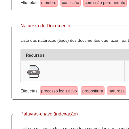
Etiquetas:
membro
comissão
comissão permanente
Natureza do Documento
Lista das naturezas (tipos) dos documentos que fazem part
Recursos
Etiquetas:
processo legislativo
propositura
natureza
Palavras-chave (indexação)
Lista de palavras-chave que podem ser usadas para a inde