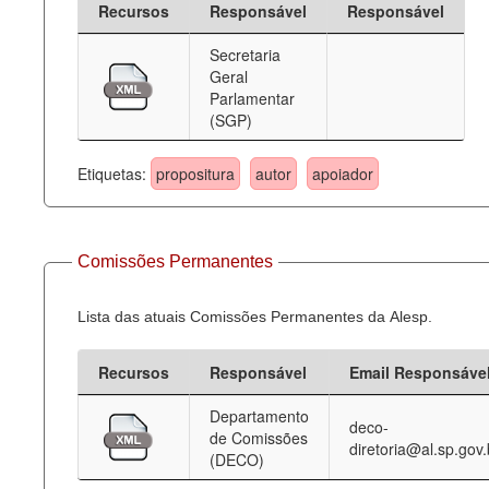
Recursos
Responsável
Responsável
Deputados Estaduais
Secretaria
Geral
Administração
Parlamentar
(SGP)
Legislação
Agenda
Etiquetas:
propositura
autor
apoiador
Perguntas frequentes
Contato
Comissões Permanentes
Lista das atuais Comissões Permanentes da Alesp.
Recursos
Responsável
Email Responsáve
Departamento
deco-
de Comissões
diretoria@al.sp.gov.
(DECO)