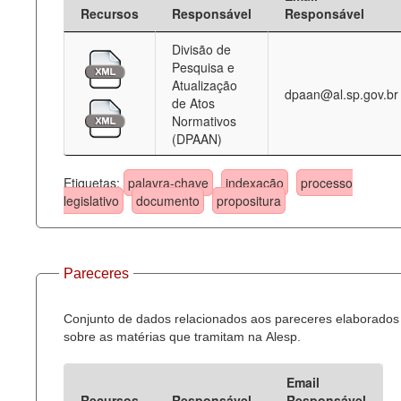
Recursos
Responsável
Responsável
Divisão de
Pesquisa e
Atualização
dpaan@al.sp.gov.br
de Atos
Normativos
(DPAAN)
Etiquetas:
palavra-chave
indexação
processo
legislativo
documento
propositura
Pareceres
Conjunto de dados relacionados aos pareceres elaborados
sobre as matérias que tramitam na Alesp.
Email
Recursos
Responsável
Responsável