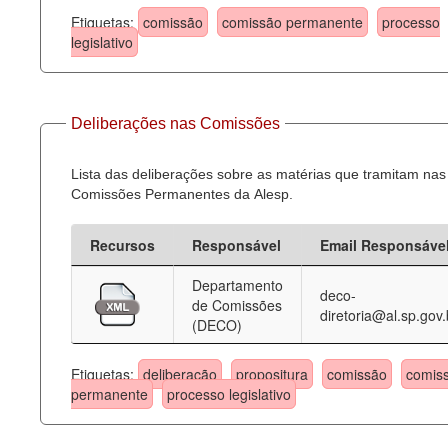
Etiquetas:
comissão
comissão permanente
processo
legislativo
Deliberações nas Comissões
Lista das deliberações sobre as matérias que tramitam nas
Comissões Permanentes da Alesp.
Recursos
Responsável
Email Responsáve
Departamento
deco-
de Comissões
diretoria@al.sp.gov.
(DECO)
Etiquetas:
deliberação
propositura
comissão
comis
permanente
processo legislativo