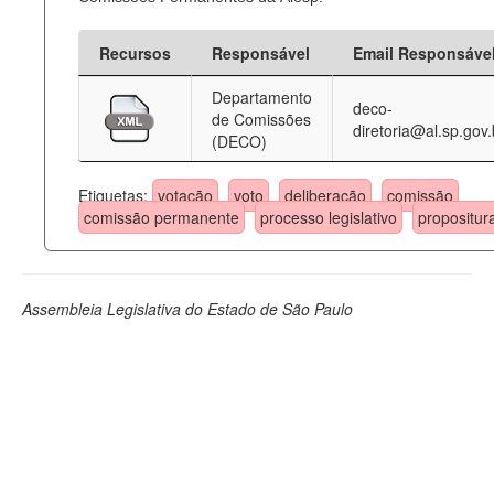
Recursos
Responsável
Email Responsáve
Departamento
deco-
de Comissões
diretoria@al.sp.gov.
(DECO)
Etiquetas:
votação
voto
deliberação
comissão
comissão permanente
processo legislativo
propositur
Assembleia Legislativa do Estado de São Paulo