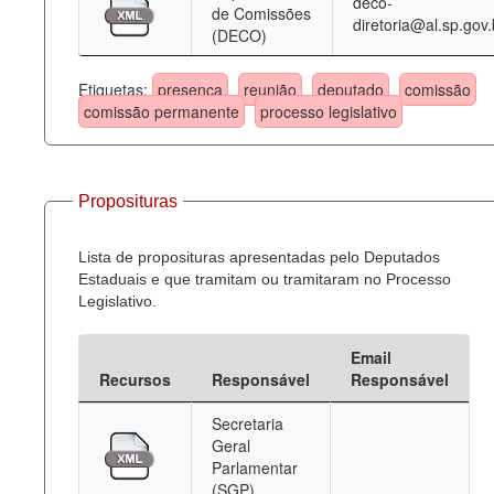
deco-
de Comissões
diretoria@al.sp.gov.
(DECO)
Etiquetas:
presença
reunião
deputado
comissão
comissão permanente
processo legislativo
Proposituras
Lista de proposituras apresentadas pelo Deputados
Estaduais e que tramitam ou tramitaram no Processo
Legislativo.
Email
Recursos
Responsável
Responsável
Secretaria
Geral
Parlamentar
(SGP)