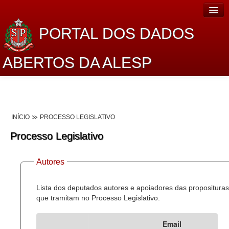
PORTAL DOS DADOS
ABERTOS DA ALESP
Home
Sobre o projeto
INÍCIO
PROCESSO LEGISLATIVO
Dados Abertos Alesp
Processo Legislativo
Lei de Acesso à Informação
Autores
Dados Governamentais Abertos
Planejamento
Lista dos deputados autores e apoiadores das proposituras
que tramitam no Processo Legislativo.
Catálogo de dados
Email
Processo Legislativo