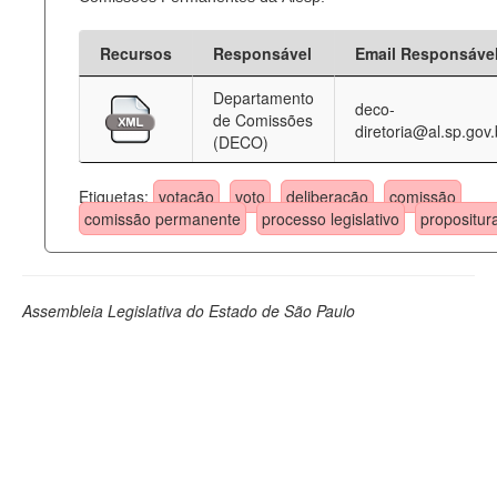
Recursos
Responsável
Email Responsáve
Departamento
deco-
de Comissões
diretoria@al.sp.gov.
(DECO)
Etiquetas:
votação
voto
deliberação
comissão
comissão permanente
processo legislativo
propositur
Assembleia Legislativa do Estado de São Paulo