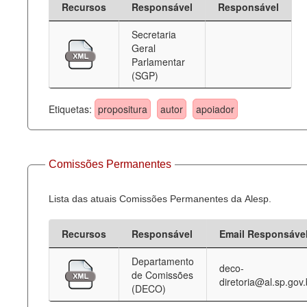
Recursos
Responsável
Responsável
Deputados Estaduais
Secretaria
Geral
Administração
Parlamentar
(SGP)
Legislação
Agenda
Etiquetas:
propositura
autor
apoiador
Perguntas frequentes
Contato
Comissões Permanentes
Lista das atuais Comissões Permanentes da Alesp.
Recursos
Responsável
Email Responsáve
Departamento
deco-
de Comissões
diretoria@al.sp.gov.
(DECO)