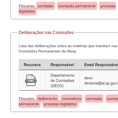
Etiquetas:
comissão
comissão permanente
processo
legislativo
Deliberações nas Comissões
Lista das deliberações sobre as matérias que tramitam nas
Comissões Permanentes da Alesp.
Recursos
Responsável
Email Responsáve
Departamento
deco-
de Comissões
diretoria@al.sp.gov.
(DECO)
Etiquetas:
deliberação
propositura
comissão
comis
permanente
processo legislativo