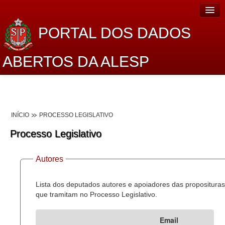
PORTAL DOS DADOS
ABERTOS DA ALESP
Home
Sobre o projeto
INÍCIO
PROCESSO LEGISLATIVO
Dados Abertos Alesp
Processo Legislativo
Lei de Acesso à Informação
Autores
Dados Governamentais Abertos
Planejamento
Lista dos deputados autores e apoiadores das proposituras
que tramitam no Processo Legislativo.
Catálogo de dados
Email
Processo Legislativo