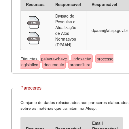
Recursos
Responsável
Responsável
Divisão de
Pesquisa e
Atualização
dpaan@al.sp.gov.br
de Atos
Normativos
(DPAAN)
Etiquetas:
palavra-chave
indexação
processo
legislativo
documento
propositura
Pareceres
Conjunto de dados relacionados aos pareceres elaborados
sobre as matérias que tramitam na Alesp.
Email
Recursos
Responsável
Responsável