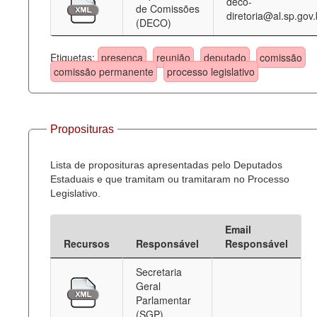
deco-
de Comissões
diretoria@al.sp.gov.
(DECO)
Etiquetas:
presença
reunião
deputado
comissão
comissão permanente
processo legislativo
Proposituras
Lista de proposituras apresentadas pelo Deputados
Estaduais e que tramitam ou tramitaram no Processo
Legislativo.
Email
Recursos
Responsável
Responsável
Secretaria
Geral
Parlamentar
(SGP)