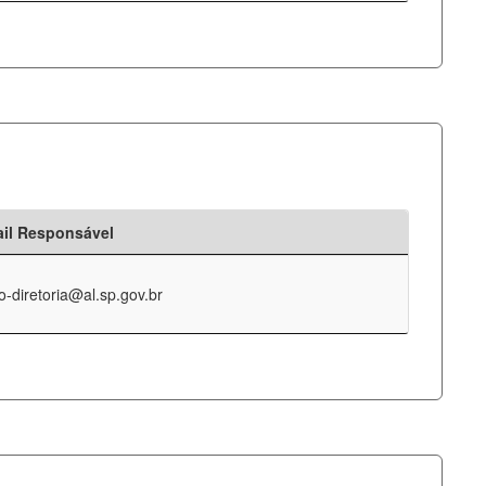
il Responsável
o-diretoria@al.sp.gov.br