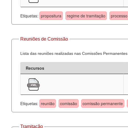
Etiquetas:
propositura
regime de tramitação
processo 
Reuniões de Comissão
Lista das reuniões realizadas nas Comissões Permanentes
Recursos
Etiquetas:
reunião
comissão
comissão permanente
Tramitação