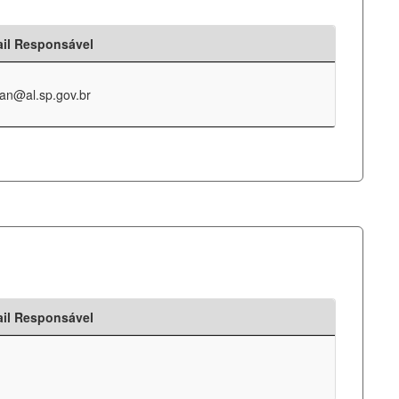
il Responsável
an@al.sp.gov.br
il Responsável