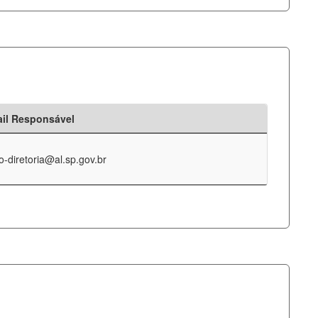
il Responsável
o-diretoria@al.sp.gov.br