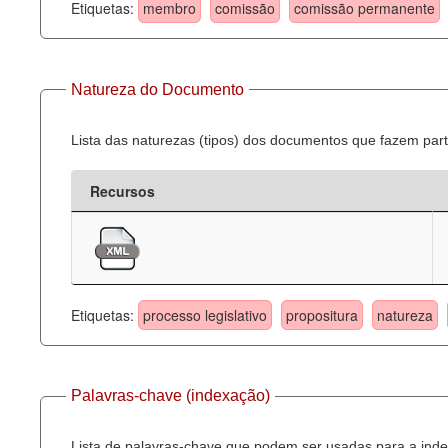
Etiquetas:
membro
comissão
comissão permanente
Natureza do Documento
Lista das naturezas (tipos) dos documentos que fazem part
Recursos
Etiquetas:
processo legislativo
propositura
natureza
Palavras-chave (indexação)
Lista de palavras-chave que podem ser usadas para a inde