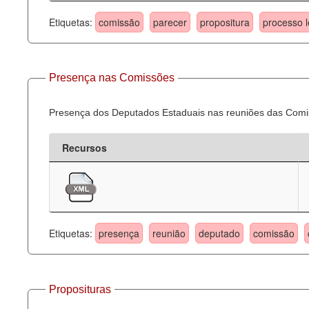
Etiquetas:
comissão
parecer
propositura
processo l
Presença nas Comissões
Presença dos Deputados Estaduais nas reuniões das Comi
Recursos
Etiquetas:
presença
reunião
deputado
comissão
Proposituras