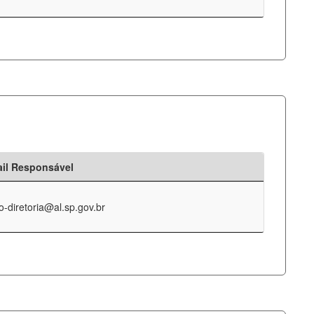
il Responsável
o-diretoria@al.sp.gov.br