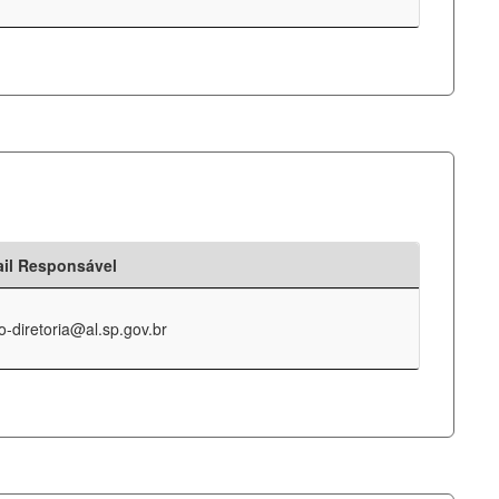
il Responsável
o-diretoria@al.sp.gov.br