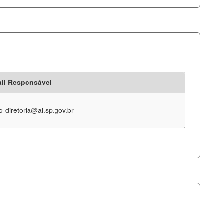
il Responsável
o-diretoria@al.sp.gov.br