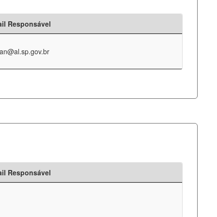
il Responsável
an@al.sp.gov.br
il Responsável