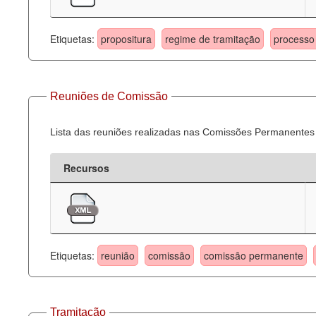
Etiquetas:
propositura
regime de tramitação
processo 
Reuniões de Comissão
Lista das reuniões realizadas nas Comissões Permanentes
Recursos
Etiquetas:
reunião
comissão
comissão permanente
Tramitação