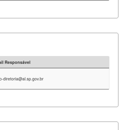
il Responsável
o-diretoria@al.sp.gov.br