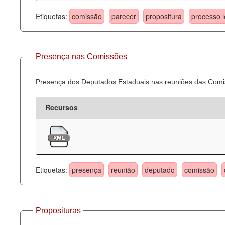
Etiquetas:
comissão
parecer
propositura
processo l
Presença nas Comissões
Presença dos Deputados Estaduais nas reuniões das Comi
Recursos
Etiquetas:
presença
reunião
deputado
comissão
Proposituras