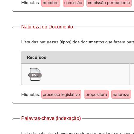
Etiquetas:
membro
comissão
comissão permanente
Natureza do Documento
Lista das naturezas (tipos) dos documentos que fazem part
Recursos
Etiquetas:
processo legislativo
propositura
natureza
Palavras-chave (indexação)
Lista de palavras-chave que podem ser usadas para a inde