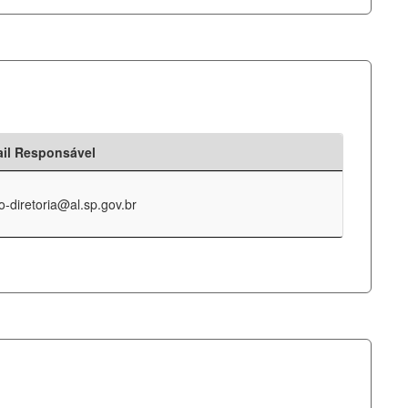
il Responsável
o-diretoria@al.sp.gov.br