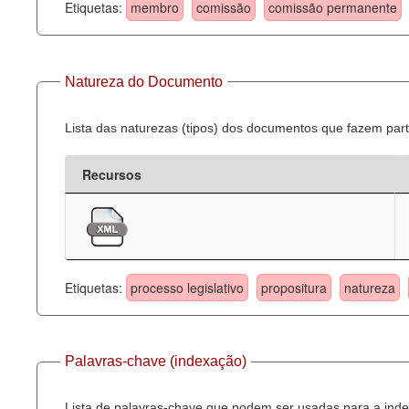
Etiquetas:
membro
comissão
comissão permanente
Natureza do Documento
Lista das naturezas (tipos) dos documentos que fazem part
Recursos
Etiquetas:
processo legislativo
propositura
natureza
Palavras-chave (indexação)
Lista de palavras-chave que podem ser usadas para a inde