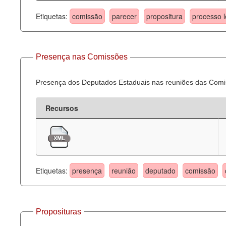
Etiquetas:
comissão
parecer
propositura
processo l
Presença nas Comissões
Presença dos Deputados Estaduais nas reuniões das Comi
Recursos
Etiquetas:
presença
reunião
deputado
comissão
Proposituras