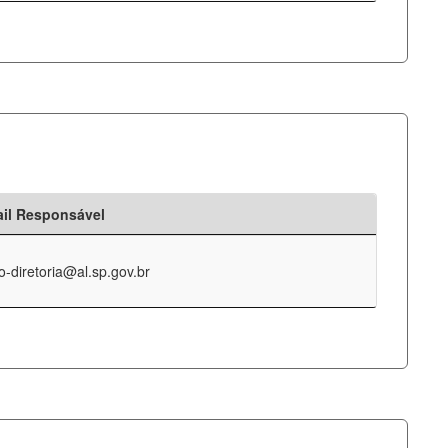
il Responsável
o-diretoria@al.sp.gov.br