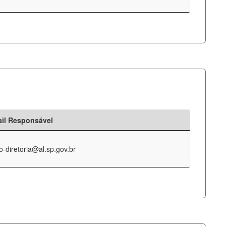
il Responsável
o-diretoria@al.sp.gov.br