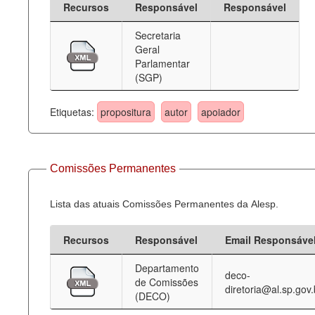
Recursos
Responsável
Responsável
Deputados Estaduais
Secretaria
Geral
Administração
Parlamentar
(SGP)
Legislação
Agenda
Etiquetas:
propositura
autor
apoiador
Perguntas frequentes
Contato
Comissões Permanentes
Lista das atuais Comissões Permanentes da Alesp.
Recursos
Responsável
Email Responsáve
Departamento
deco-
de Comissões
diretoria@al.sp.gov.
(DECO)