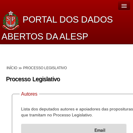
PORTAL DOS DADOS
ABERTOS DA ALESP
Home
Sobre o projeto
INÍCIO
PROCESSO LEGISLATIVO
Dados Abertos Alesp
Processo Legislativo
Lei de Acesso à Informação
Autores
Dados Governamentais Abertos
Planejamento
Lista dos deputados autores e apoiadores das proposituras
que tramitam no Processo Legislativo.
Catálogo de dados
Email
Processo Legislativo