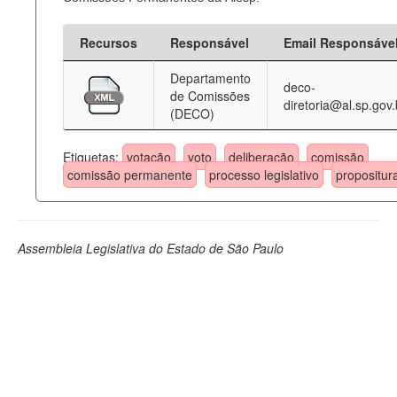
Recursos
Responsável
Email Responsáve
Departamento
deco-
de Comissões
diretoria@al.sp.gov.
(DECO)
Etiquetas:
votação
voto
deliberação
comissão
comissão permanente
processo legislativo
propositur
Assembleia Legislativa do Estado de São Paulo