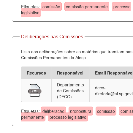
Etiquetas:
comissão
comissão permanente
processo
legislativo
Deliberações nas Comissões
Lista das deliberações sobre as matérias que tramitam nas
Comissões Permanentes da Alesp.
Recursos
Responsável
Email Responsáve
Departamento
deco-
de Comissões
diretoria@al.sp.gov.
(DECO)
Etiquetas:
deliberação
propositura
comissão
comis
permanente
processo legislativo