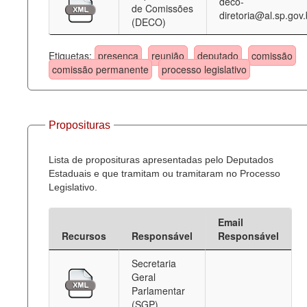
deco-
de Comissões
diretoria@al.sp.gov.
(DECO)
Etiquetas:
presença
reunião
deputado
comissão
comissão permanente
processo legislativo
Proposituras
Lista de proposituras apresentadas pelo Deputados
Estaduais e que tramitam ou tramitaram no Processo
Legislativo.
Email
Recursos
Responsável
Responsável
Secretaria
Geral
Parlamentar
(SGP)