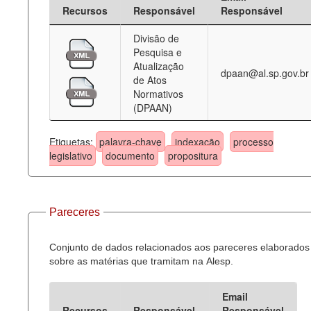
Recursos
Responsável
Responsável
Divisão de
Pesquisa e
Atualização
dpaan@al.sp.gov.br
de Atos
Normativos
(DPAAN)
Etiquetas:
palavra-chave
indexação
processo
legislativo
documento
propositura
Pareceres
Conjunto de dados relacionados aos pareceres elaborados
sobre as matérias que tramitam na Alesp.
Email
Recursos
Responsável
Responsável