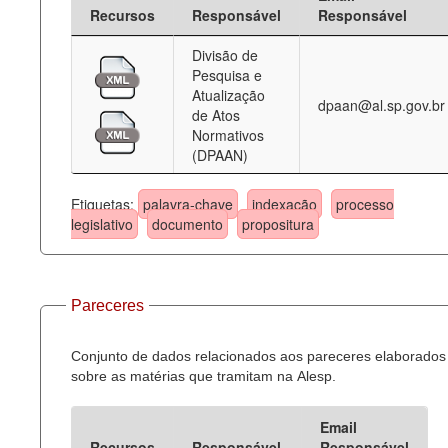
Recursos
Responsável
Responsável
Divisão de
Pesquisa e
Atualização
dpaan@al.sp.gov.br
de Atos
Normativos
(DPAAN)
Etiquetas:
palavra-chave
indexação
processo
legislativo
documento
propositura
Pareceres
Conjunto de dados relacionados aos pareceres elaborados
sobre as matérias que tramitam na Alesp.
Email
Recursos
Responsável
Responsável