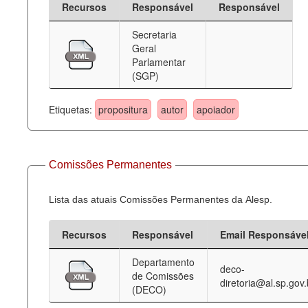
Recursos
Responsável
Responsável
Deputados Estaduais
Secretaria
Geral
Administração
Parlamentar
(SGP)
Legislação
Agenda
Etiquetas:
propositura
autor
apoiador
Perguntas frequentes
Contato
Comissões Permanentes
Lista das atuais Comissões Permanentes da Alesp.
Recursos
Responsável
Email Responsáve
Departamento
deco-
de Comissões
diretoria@al.sp.gov.
(DECO)