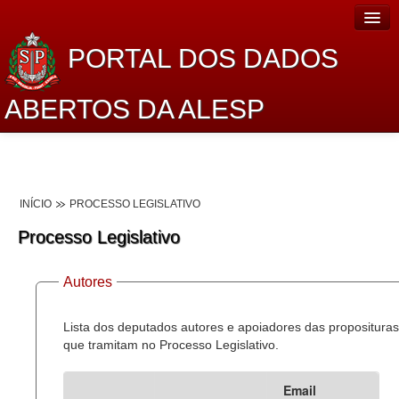
PORTAL DOS DADOS
ABERTOS DA ALESP
Home
Sobre o projeto
INÍCIO
PROCESSO LEGISLATIVO
Dados Abertos Alesp
Processo Legislativo
Lei de Acesso à Informação
Autores
Dados Governamentais Abertos
Planejamento
Lista dos deputados autores e apoiadores das proposituras
que tramitam no Processo Legislativo.
Catálogo de dados
Email
Processo Legislativo