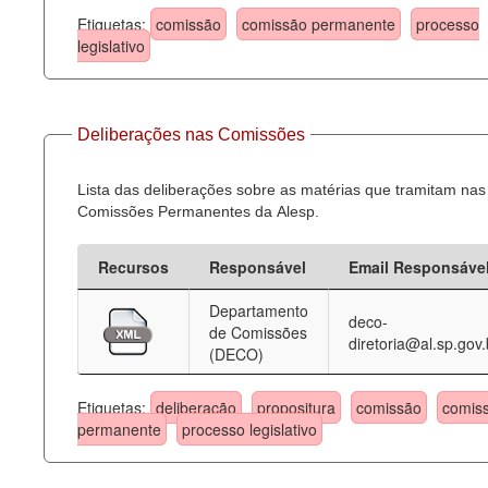
Etiquetas:
comissão
comissão permanente
processo
legislativo
Deliberações nas Comissões
Lista das deliberações sobre as matérias que tramitam nas
Comissões Permanentes da Alesp.
Recursos
Responsável
Email Responsáve
Departamento
deco-
de Comissões
diretoria@al.sp.gov.
(DECO)
Etiquetas:
deliberação
propositura
comissão
comis
permanente
processo legislativo