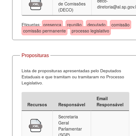
deco-
de Comissões
diretoria@al.sp.gov.
(DECO)
Etiquetas:
presença
reunião
deputado
comissão
comissão permanente
processo legislativo
Proposituras
Lista de proposituras apresentadas pelo Deputados
Estaduais e que tramitam ou tramitaram no Processo
Legislativo.
Email
Recursos
Responsável
Responsável
Secretaria
Geral
Parlamentar
(SGP)