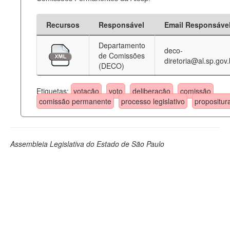
Recursos
Responsável
Email Responsáve
Departamento
deco-
de Comissões
diretoria@al.sp.gov.
(DECO)
Etiquetas:
votação
voto
deliberação
comissão
comissão permanente
processo legislativo
propositur
Assembleia Legislativa do Estado de São Paulo