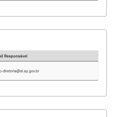
il Responsável
o-diretoria@al.sp.gov.br