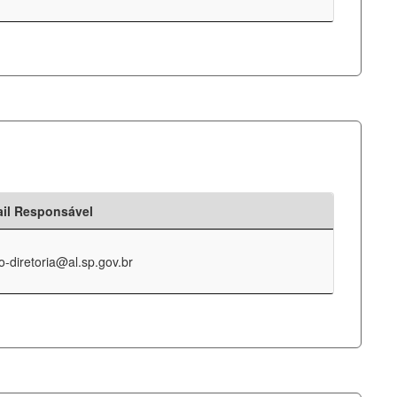
il Responsável
o-diretoria@al.sp.gov.br