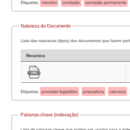
Etiquetas:
membro
comissão
comissão permanente
Natureza do Documento
Lista das naturezas (tipos) dos documentos que fazem part
Recursos
Etiquetas:
processo legislativo
propositura
natureza
Palavras-chave (indexação)
Lista de palavras-chave que podem ser usadas para a inde