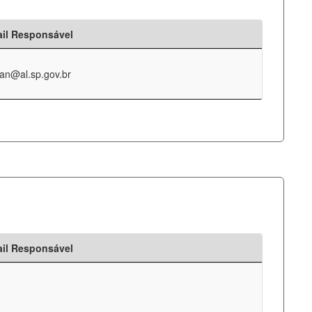
il Responsável
an@al.sp.gov.br
il Responsável