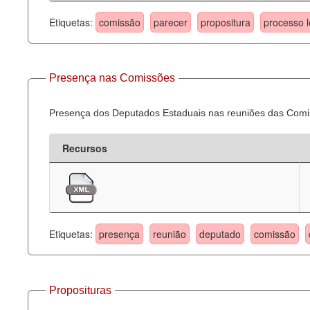
Etiquetas:
comissão
parecer
propositura
processo l
Presença nas Comissões
Presença dos Deputados Estaduais nas reuniões das Comi
Recursos
Etiquetas:
presença
reunião
deputado
comissão
Proposituras