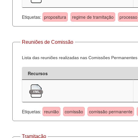
Etiquetas:
propositura
regime de tramitação
processo 
Reuniões de Comissão
Lista das reuniões realizadas nas Comissões Permanentes
Recursos
Etiquetas:
reunião
comissão
comissão permanente
Tramitação