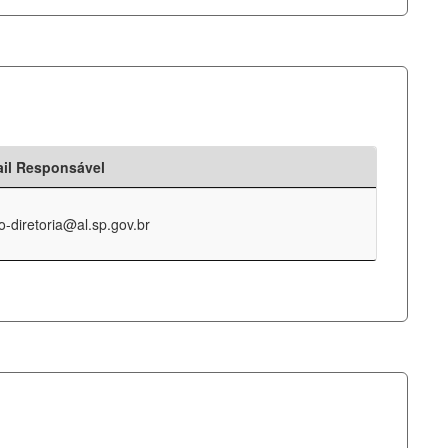
il Responsável
o-diretoria@al.sp.gov.br