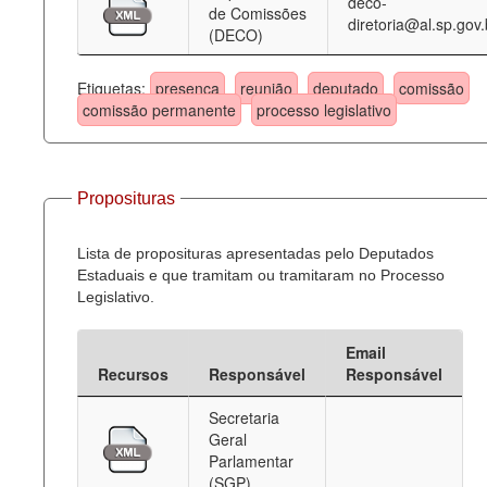
deco-
de Comissões
diretoria@al.sp.gov.
(DECO)
Etiquetas:
presença
reunião
deputado
comissão
comissão permanente
processo legislativo
Proposituras
Lista de proposituras apresentadas pelo Deputados
Estaduais e que tramitam ou tramitaram no Processo
Legislativo.
Email
Recursos
Responsável
Responsável
Secretaria
Geral
Parlamentar
(SGP)