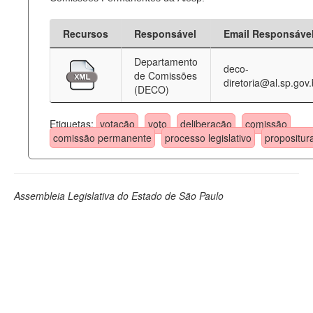
Recursos
Responsável
Email Responsáve
Departamento
deco-
de Comissões
diretoria@al.sp.gov.
(DECO)
Etiquetas:
votação
voto
deliberação
comissão
comissão permanente
processo legislativo
propositur
Assembleia Legislativa do Estado de São Paulo