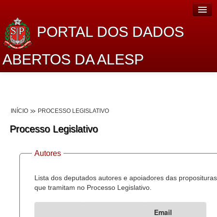
PORTAL DOS DADOS
ABERTOS DA ALESP
Home
Sobre o projeto
INÍCIO
PROCESSO LEGISLATIVO
Dados Abertos Alesp
Processo Legislativo
Lei de Acesso à Informação
Autores
Dados Governamentais Abertos
Planejamento
Lista dos deputados autores e apoiadores das proposituras
que tramitam no Processo Legislativo.
Catálogo de dados
Email
Processo Legislativo