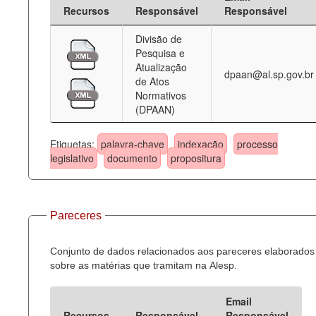
Recursos
Responsável
Responsável
Divisão de
Pesquisa e
Atualização
dpaan@al.sp.gov.br
de Atos
Normativos
(DPAAN)
Etiquetas:
palavra-chave
indexação
processo
legislativo
documento
propositura
Pareceres
Conjunto de dados relacionados aos pareceres elaborados
sobre as matérias que tramitam na Alesp.
Email
Recursos
Responsável
Responsável