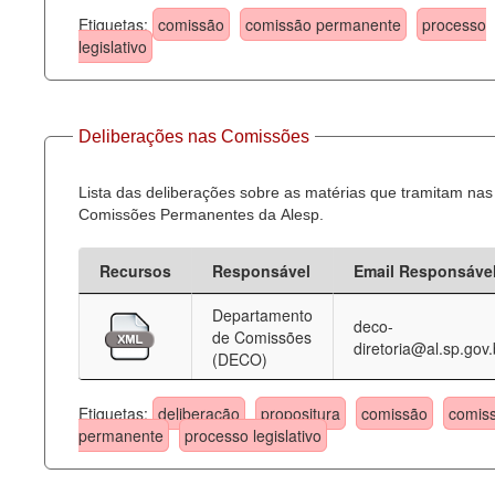
Etiquetas:
comissão
comissão permanente
processo
legislativo
Deliberações nas Comissões
Lista das deliberações sobre as matérias que tramitam nas
Comissões Permanentes da Alesp.
Recursos
Responsável
Email Responsáve
Departamento
deco-
de Comissões
diretoria@al.sp.gov.
(DECO)
Etiquetas:
deliberação
propositura
comissão
comis
permanente
processo legislativo