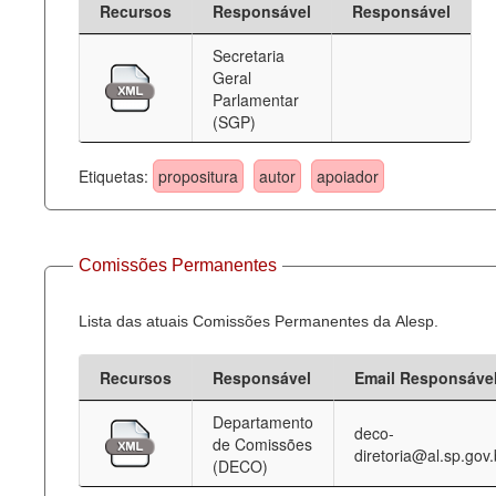
Recursos
Responsável
Responsável
Deputados Estaduais
Secretaria
Geral
Administração
Parlamentar
(SGP)
Legislação
Agenda
Etiquetas:
propositura
autor
apoiador
Perguntas frequentes
Contato
Comissões Permanentes
Lista das atuais Comissões Permanentes da Alesp.
Recursos
Responsável
Email Responsáve
Departamento
deco-
de Comissões
diretoria@al.sp.gov.
(DECO)