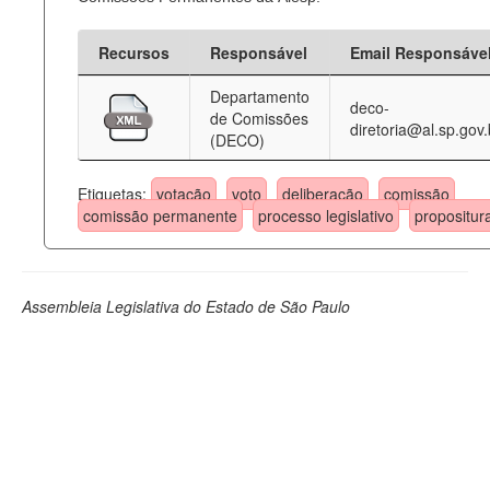
Recursos
Responsável
Email Responsáve
Departamento
deco-
de Comissões
diretoria@al.sp.gov.
(DECO)
Etiquetas:
votação
voto
deliberação
comissão
comissão permanente
processo legislativo
propositur
Assembleia Legislativa do Estado de São Paulo