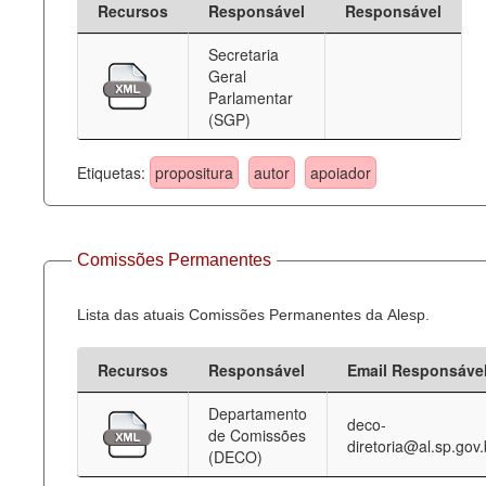
Recursos
Responsável
Responsável
Deputados Estaduais
Secretaria
Geral
Administração
Parlamentar
(SGP)
Legislação
Agenda
Etiquetas:
propositura
autor
apoiador
Perguntas frequentes
Contato
Comissões Permanentes
Lista das atuais Comissões Permanentes da Alesp.
Recursos
Responsável
Email Responsáve
Departamento
deco-
de Comissões
diretoria@al.sp.gov.
(DECO)