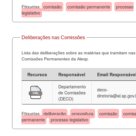
Etiquetas:
comissão
comissão permanente
processo
legislativo
Deliberações nas Comissões
Lista das deliberações sobre as matérias que tramitam nas
Comissões Permanentes da Alesp.
Recursos
Responsável
Email Responsáve
Departamento
deco-
de Comissões
diretoria@al.sp.gov.
(DECO)
Etiquetas:
deliberação
propositura
comissão
comis
permanente
processo legislativo