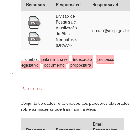
Recursos
Responsável
Responsável
Divisão de
Pesquisa e
Atualização
dpaan@al.sp.gov.br
de Atos
Normativos
(DPAAN)
Etiquetas:
palavra-chave
indexação
processo
legislativo
documento
propositura
Pareceres
Conjunto de dados relacionados aos pareceres elaborados
sobre as matérias que tramitam na Alesp.
Email
Recursos
Responsável
Responsável