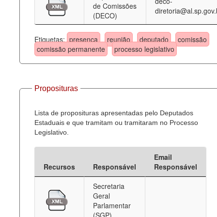
deco-
de Comissões
diretoria@al.sp.gov.
(DECO)
Etiquetas:
presença
reunião
deputado
comissão
comissão permanente
processo legislativo
Proposituras
Lista de proposituras apresentadas pelo Deputados
Estaduais e que tramitam ou tramitaram no Processo
Legislativo.
Email
Recursos
Responsável
Responsável
Secretaria
Geral
Parlamentar
(SGP)