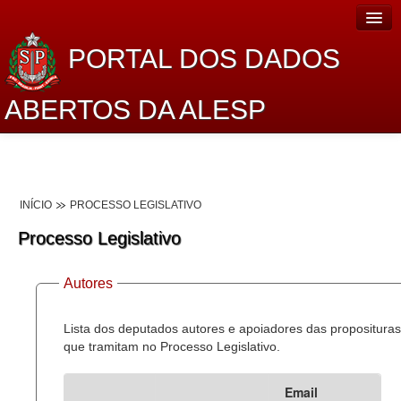
PORTAL DOS DADOS
ABERTOS DA ALESP
Home
Sobre o projeto
INÍCIO
PROCESSO LEGISLATIVO
Dados Abertos Alesp
Processo Legislativo
Lei de Acesso à Informação
Autores
Dados Governamentais Abertos
Planejamento
Lista dos deputados autores e apoiadores das proposituras
que tramitam no Processo Legislativo.
Catálogo de dados
Email
Processo Legislativo