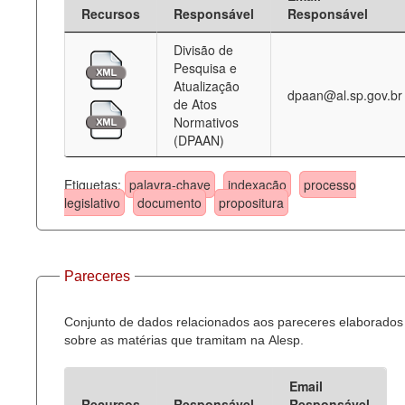
Recursos
Responsável
Responsável
Divisão de
Pesquisa e
Atualização
dpaan@al.sp.gov.br
de Atos
Normativos
(DPAAN)
Etiquetas:
palavra-chave
indexação
processo
legislativo
documento
propositura
Pareceres
Conjunto de dados relacionados aos pareceres elaborados
sobre as matérias que tramitam na Alesp.
Email
Recursos
Responsável
Responsável