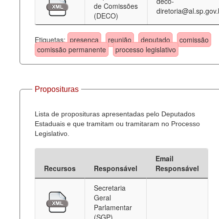
deco-
de Comissões
diretoria@al.sp.gov.
(DECO)
Etiquetas:
presença
reunião
deputado
comissão
comissão permanente
processo legislativo
Proposituras
Lista de proposituras apresentadas pelo Deputados
Estaduais e que tramitam ou tramitaram no Processo
Legislativo.
Email
Recursos
Responsável
Responsável
Secretaria
Geral
Parlamentar
(SGP)