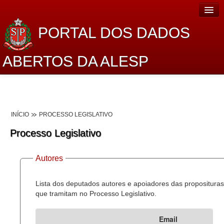
PORTAL DOS DADOS
ABERTOS DA ALESP
Home
Sobre o projeto
INÍCIO
PROCESSO LEGISLATIVO
Dados Abertos Alesp
Processo Legislativo
Lei de Acesso à Informação
Autores
Dados Governamentais Abertos
Planejamento
Lista dos deputados autores e apoiadores das proposituras
que tramitam no Processo Legislativo.
Catálogo de dados
Email
Processo Legislativo