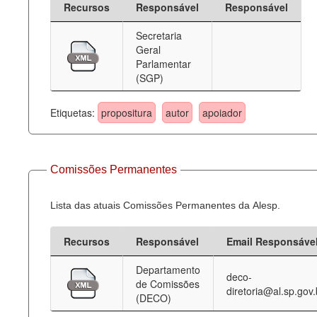
Recursos
Responsável
Responsável
Deputados Estaduais
Secretaria
Geral
Administração
Parlamentar
(SGP)
Legislação
Agenda
Etiquetas:
propositura
autor
apoiador
Perguntas frequentes
Contato
Comissões Permanentes
Lista das atuais Comissões Permanentes da Alesp.
Recursos
Responsável
Email Responsáve
Departamento
deco-
de Comissões
diretoria@al.sp.gov.
(DECO)