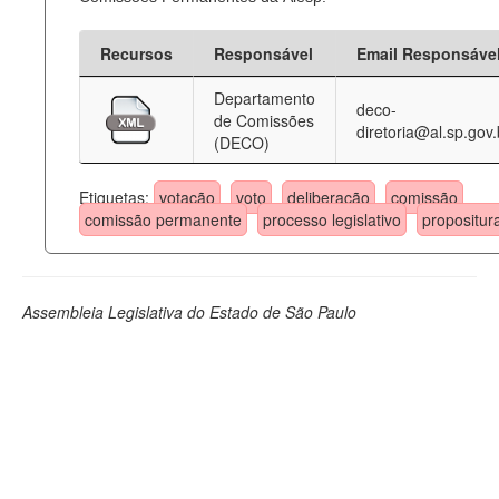
Recursos
Responsável
Email Responsáve
Departamento
deco-
de Comissões
diretoria@al.sp.gov.
(DECO)
Etiquetas:
votação
voto
deliberação
comissão
comissão permanente
processo legislativo
propositur
Assembleia Legislativa do Estado de São Paulo