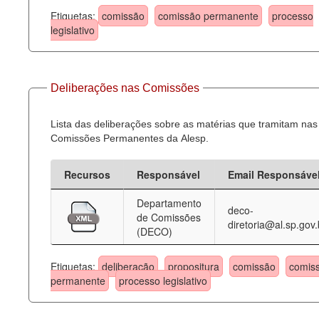
Etiquetas:
comissão
comissão permanente
processo
legislativo
Deliberações nas Comissões
Lista das deliberações sobre as matérias que tramitam nas
Comissões Permanentes da Alesp.
Recursos
Responsável
Email Responsáve
Departamento
deco-
de Comissões
diretoria@al.sp.gov.
(DECO)
Etiquetas:
deliberação
propositura
comissão
comis
permanente
processo legislativo