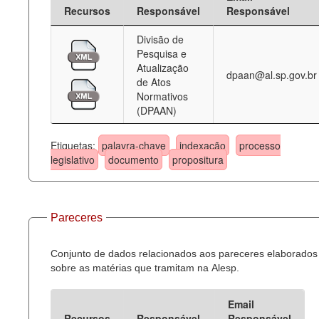
Recursos
Responsável
Responsável
Divisão de
Pesquisa e
Atualização
dpaan@al.sp.gov.br
de Atos
Normativos
(DPAAN)
Etiquetas:
palavra-chave
indexação
processo
legislativo
documento
propositura
Pareceres
Conjunto de dados relacionados aos pareceres elaborados
sobre as matérias que tramitam na Alesp.
Email
Recursos
Responsável
Responsável