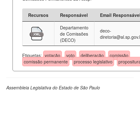
Recursos
Responsável
Email Responsáve
Departamento
deco-
de Comissões
diretoria@al.sp.gov.
(DECO)
Etiquetas:
votação
voto
deliberação
comissão
comissão permanente
processo legislativo
propositur
Assembleia Legislativa do Estado de São Paulo