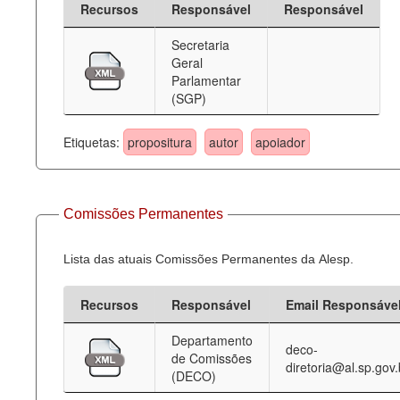
Recursos
Responsável
Responsável
Deputados Estaduais
Secretaria
Geral
Administração
Parlamentar
(SGP)
Legislação
Agenda
Etiquetas:
propositura
autor
apoiador
Perguntas frequentes
Contato
Comissões Permanentes
Lista das atuais Comissões Permanentes da Alesp.
Recursos
Responsável
Email Responsáve
Departamento
deco-
de Comissões
diretoria@al.sp.gov.
(DECO)