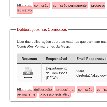
Etiquetas:
comissão
comissão permanente
processo
legislativo
Deliberações nas Comissões
Lista das deliberações sobre as matérias que tramitam nas
Comissões Permanentes da Alesp.
Recursos
Responsável
Email Responsáve
Departamento
deco-
de Comissões
diretoria@al.sp.gov.
(DECO)
Etiquetas:
deliberação
propositura
comissão
comis
permanente
processo legislativo