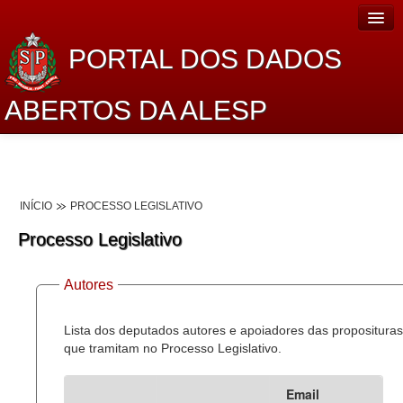
PORTAL DOS DADOS
ABERTOS DA ALESP
Home
Sobre o projeto
INÍCIO
PROCESSO LEGISLATIVO
Dados Abertos Alesp
Processo Legislativo
Lei de Acesso à Informação
Autores
Dados Governamentais Abertos
Planejamento
Lista dos deputados autores e apoiadores das proposituras
que tramitam no Processo Legislativo.
Catálogo de dados
Email
Processo Legislativo