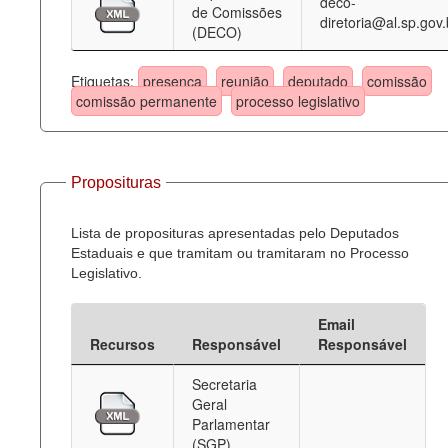
deco-
de Comissões
diretoria@al.sp.gov.
(DECO)
Etiquetas:
presença
reunião
deputado
comissão
comissão permanente
processo legislativo
Proposituras
Lista de proposituras apresentadas pelo Deputados
Estaduais e que tramitam ou tramitaram no Processo
Legislativo.
Email
Recursos
Responsável
Responsável
Secretaria
Geral
Parlamentar
(SGP)