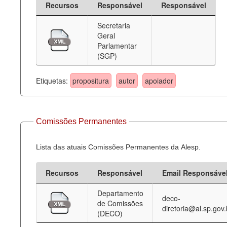
Recursos
Responsável
Responsável
Deputados Estaduais
Secretaria
Geral
Administração
Parlamentar
(SGP)
Legislação
Agenda
Etiquetas:
propositura
autor
apoiador
Perguntas frequentes
Contato
Comissões Permanentes
Lista das atuais Comissões Permanentes da Alesp.
Recursos
Responsável
Email Responsáve
Departamento
deco-
de Comissões
diretoria@al.sp.gov.
(DECO)