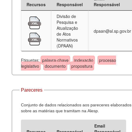
Recursos
Responsável
Responsável
Divisão de
Pesquisa e
Atualização
dpaan@al.sp.gov.br
de Atos
Normativos
(DPAAN)
Etiquetas:
palavra-chave
indexação
processo
legislativo
documento
propositura
Pareceres
Conjunto de dados relacionados aos pareceres elaborados
sobre as matérias que tramitam na Alesp.
Email
Recursos
Responsável
Responsável