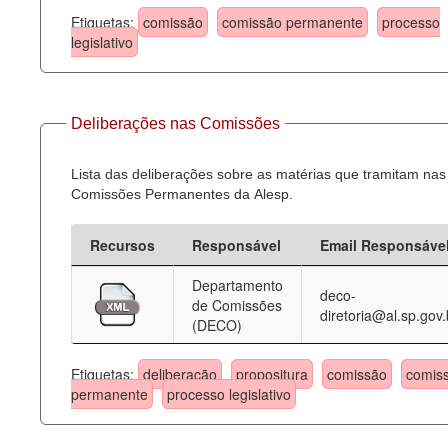
Etiquetas:
comissão
comissão permanente
processo
legislativo
Deliberações nas Comissões
Lista das deliberações sobre as matérias que tramitam nas
Comissões Permanentes da Alesp.
Recursos
Responsável
Email Responsáve
Departamento
deco-
de Comissões
diretoria@al.sp.gov.
(DECO)
Etiquetas:
deliberação
propositura
comissão
comis
permanente
processo legislativo