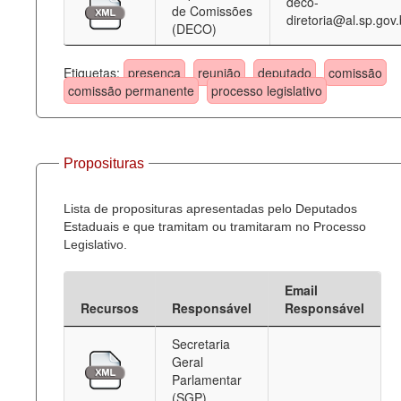
deco-
de Comissões
diretoria@al.sp.gov.
(DECO)
Etiquetas:
presença
reunião
deputado
comissão
comissão permanente
processo legislativo
Proposituras
Lista de proposituras apresentadas pelo Deputados
Estaduais e que tramitam ou tramitaram no Processo
Legislativo.
Email
Recursos
Responsável
Responsável
Secretaria
Geral
Parlamentar
(SGP)