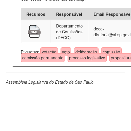
Recursos
Responsável
Email Responsáve
Departamento
deco-
de Comissões
diretoria@al.sp.gov.
(DECO)
Etiquetas:
votação
voto
deliberação
comissão
comissão permanente
processo legislativo
propositur
Assembleia Legislativa do Estado de São Paulo