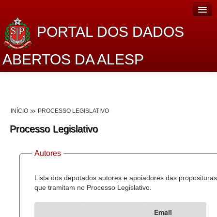
PORTAL DOS DADOS
ABERTOS DA ALESP
Home
Sobre o projeto
INÍCIO
PROCESSO LEGISLATIVO
Dados Abertos Alesp
Processo Legislativo
Lei de Acesso à Informação
Autores
Dados Governamentais Abertos
Planejamento
Lista dos deputados autores e apoiadores das proposituras
que tramitam no Processo Legislativo.
Catálogo de dados
Email
Processo Legislativo