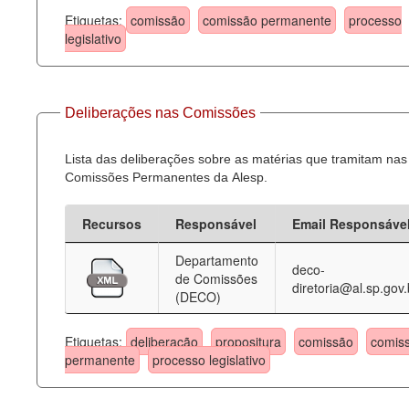
Etiquetas:
comissão
comissão permanente
processo
legislativo
Deliberações nas Comissões
Lista das deliberações sobre as matérias que tramitam nas
Comissões Permanentes da Alesp.
Recursos
Responsável
Email Responsáve
Departamento
deco-
de Comissões
diretoria@al.sp.gov.
(DECO)
Etiquetas:
deliberação
propositura
comissão
comis
permanente
processo legislativo