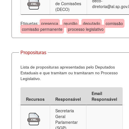
deco-
de Comissões
diretoria@al.sp.gov.
(DECO)
Etiquetas:
presença
reunião
deputado
comissão
comissão permanente
processo legislativo
Proposituras
Lista de proposituras apresentadas pelo Deputados
Estaduais e que tramitam ou tramitaram no Processo
Legislativo.
Email
Recursos
Responsável
Responsável
Secretaria
Geral
Parlamentar
(SGP)