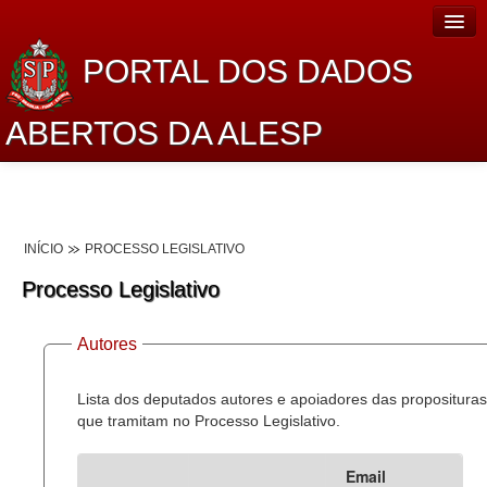
PORTAL DOS DADOS
ABERTOS DA ALESP
Home
Sobre o projeto
INÍCIO
PROCESSO LEGISLATIVO
Dados Abertos Alesp
Processo Legislativo
Lei de Acesso à Informação
Autores
Dados Governamentais Abertos
Planejamento
Lista dos deputados autores e apoiadores das proposituras
que tramitam no Processo Legislativo.
Catálogo de dados
Email
Processo Legislativo