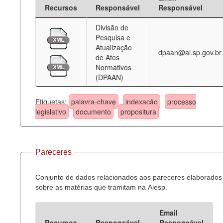
Recursos
Responsável
Responsável
Divisão de
Pesquisa e
Atualização
dpaan@al.sp.gov.br
de Atos
Normativos
(DPAAN)
Etiquetas:
palavra-chave
indexação
processo
legislativo
documento
propositura
Pareceres
Conjunto de dados relacionados aos pareceres elaborados
sobre as matérias que tramitam na Alesp.
Email
Recursos
Responsável
Responsável