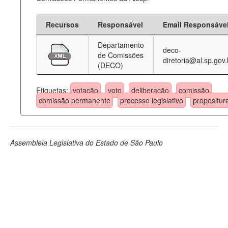
Recursos
Responsável
Email Responsáve
Departamento
deco-
de Comissões
diretoria@al.sp.gov.
(DECO)
Etiquetas:
votação
voto
deliberação
comissão
comissão permanente
processo legislativo
propositur
Assembleia Legislativa do Estado de São Paulo