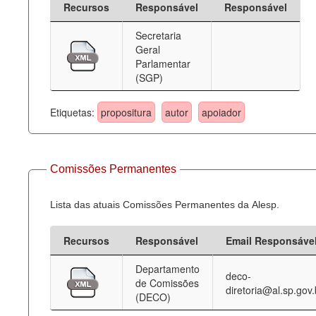
Recursos
Responsável
Responsável
Deputados Estaduais
Secretaria
Geral
Administração
Parlamentar
(SGP)
Legislação
Agenda
Etiquetas:
propositura
autor
apoiador
Perguntas frequentes
Contato
Comissões Permanentes
Lista das atuais Comissões Permanentes da Alesp.
Recursos
Responsável
Email Responsáve
Departamento
deco-
de Comissões
diretoria@al.sp.gov.
(DECO)