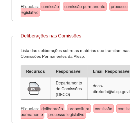
Etiquetas:
comissão
comissão permanente
processo
legislativo
Deliberações nas Comissões
Lista das deliberações sobre as matérias que tramitam nas
Comissões Permanentes da Alesp.
Recursos
Responsável
Email Responsáve
Departamento
deco-
de Comissões
diretoria@al.sp.gov.
(DECO)
Etiquetas:
deliberação
propositura
comissão
comis
permanente
processo legislativo