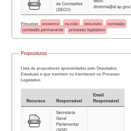
deco-
de Comissões
diretoria@al.sp.gov.
(DECO)
Etiquetas:
presença
reunião
deputado
comissão
comissão permanente
processo legislativo
Proposituras
Lista de proposituras apresentadas pelo Deputados
Estaduais e que tramitam ou tramitaram no Processo
Legislativo.
Email
Recursos
Responsável
Responsável
Secretaria
Geral
Parlamentar
(SGP)