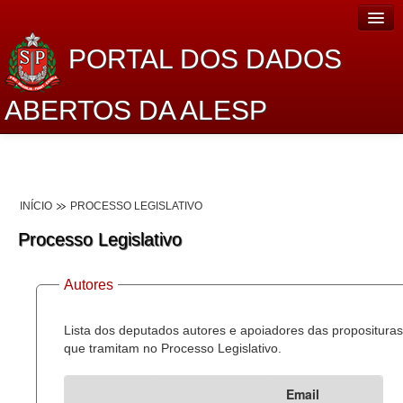
PORTAL DOS DADOS
ABERTOS DA ALESP
Home
Sobre o projeto
INÍCIO
PROCESSO LEGISLATIVO
Dados Abertos Alesp
Processo Legislativo
Lei de Acesso à Informação
Autores
Dados Governamentais Abertos
Planejamento
Lista dos deputados autores e apoiadores das proposituras
que tramitam no Processo Legislativo.
Catálogo de dados
Email
Processo Legislativo