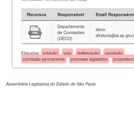
Recursos
Responsável
Email Responsáve
Departamento
deco-
de Comissões
diretoria@al.sp.gov.
(DECO)
Etiquetas:
votação
voto
deliberação
comissão
comissão permanente
processo legislativo
propositur
Assembleia Legislativa do Estado de São Paulo