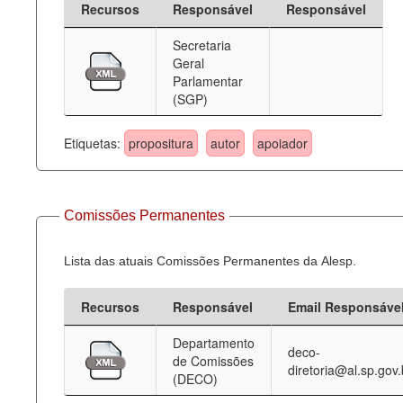
Recursos
Responsável
Responsável
Deputados Estaduais
Secretaria
Geral
Administração
Parlamentar
(SGP)
Legislação
Agenda
Etiquetas:
propositura
autor
apoiador
Perguntas frequentes
Contato
Comissões Permanentes
Lista das atuais Comissões Permanentes da Alesp.
Recursos
Responsável
Email Responsáve
Departamento
deco-
de Comissões
diretoria@al.sp.gov.
(DECO)