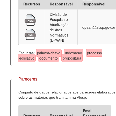
Recursos
Responsável
Responsável
Divisão de
Pesquisa e
Atualização
dpaan@al.sp.gov.br
de Atos
Normativos
(DPAAN)
Etiquetas:
palavra-chave
indexação
processo
legislativo
documento
propositura
Pareceres
Conjunto de dados relacionados aos pareceres elaborados
sobre as matérias que tramitam na Alesp.
Email
Recursos
Responsável
Responsável