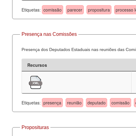
Etiquetas:
comissão
parecer
propositura
processo l
Presença nas Comissões
Presença dos Deputados Estaduais nas reuniões das Comi
Recursos
Etiquetas:
presença
reunião
deputado
comissão
Proposituras