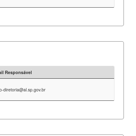
il Responsável
o-diretoria@al.sp.gov.br