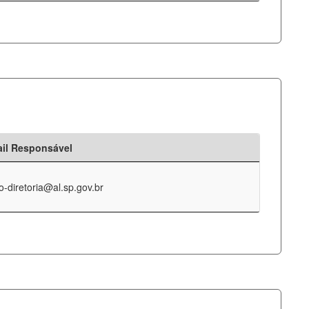
il Responsável
o-diretoria@al.sp.gov.br