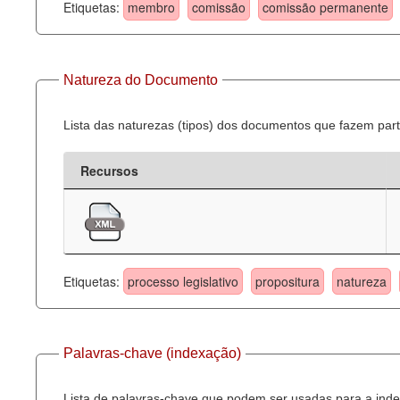
Etiquetas:
membro
comissão
comissão permanente
Natureza do Documento
Lista das naturezas (tipos) dos documentos que fazem part
Recursos
Etiquetas:
processo legislativo
propositura
natureza
Palavras-chave (indexação)
Lista de palavras-chave que podem ser usadas para a inde