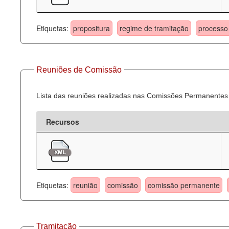
Etiquetas:
propositura
regime de tramitação
processo 
Reuniões de Comissão
Lista das reuniões realizadas nas Comissões Permanentes
Recursos
Etiquetas:
reunião
comissão
comissão permanente
Tramitação