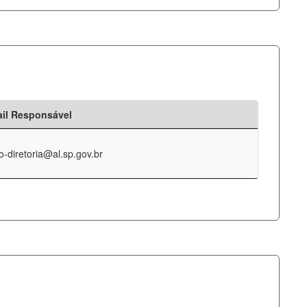
il Responsável
o-diretoria@al.sp.gov.br