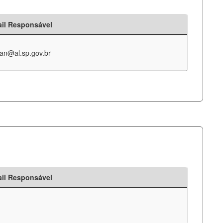
il Responsável
an@al.sp.gov.br
il Responsável