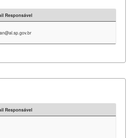
il Responsável
an@al.sp.gov.br
il Responsável