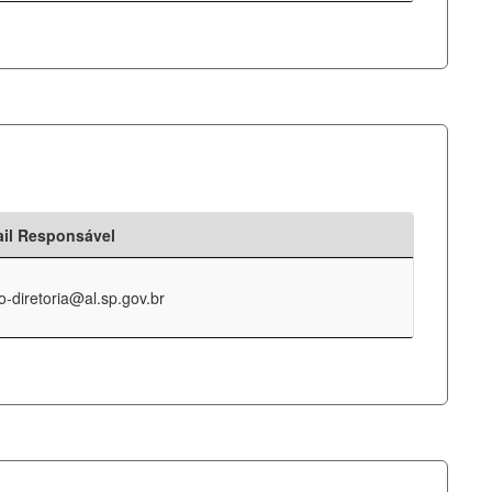
il Responsável
o-diretoria@al.sp.gov.br