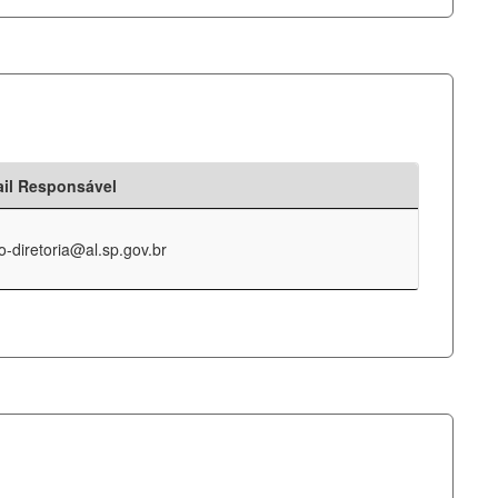
il Responsável
o-diretoria@al.sp.gov.br