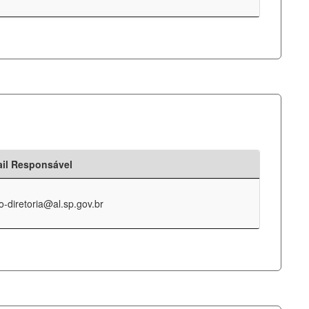
il Responsável
o-diretoria@al.sp.gov.br