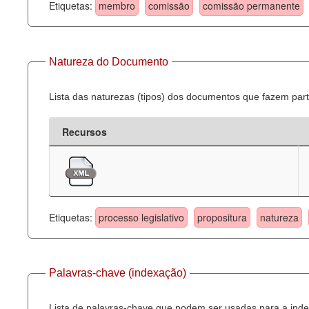
Etiquetas:
membro
comissão
comissão permanente
Natureza do Documento
Lista das naturezas (tipos) dos documentos que fazem part
Recursos
Etiquetas:
processo legislativo
propositura
natureza
Palavras-chave (indexação)
Lista de palavras-chave que podem ser usadas para a inde