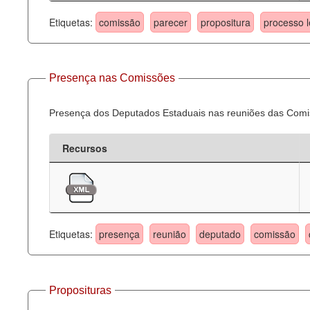
Etiquetas:
comissão
parecer
propositura
processo l
Presença nas Comissões
Presença dos Deputados Estaduais nas reuniões das Comi
Recursos
Etiquetas:
presença
reunião
deputado
comissão
Proposituras