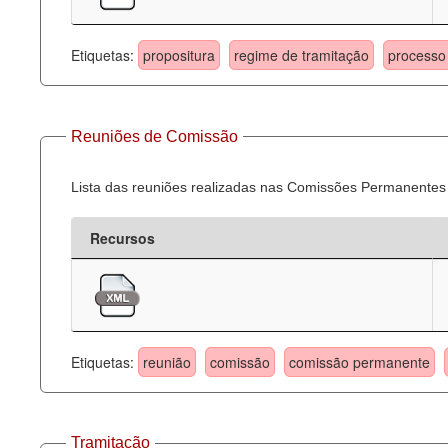
Etiquetas:
propositura
regime de tramitação
processo 
Reuniões de Comissão
Lista das reuniões realizadas nas Comissões Permanentes
Recursos
Etiquetas:
reunião
comissão
comissão permanente
Tramitação