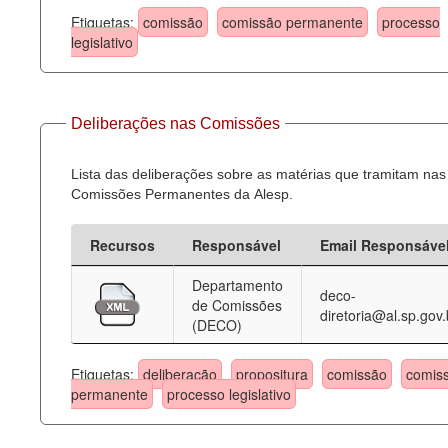
Etiquetas:
comissão
comissão permanente
processo
legislativo
Deliberações nas Comissões
Lista das deliberações sobre as matérias que tramitam nas
Comissões Permanentes da Alesp.
Recursos
Responsável
Email Responsáve
Departamento
deco-
de Comissões
diretoria@al.sp.gov.
(DECO)
Etiquetas:
deliberação
propositura
comissão
comis
permanente
processo legislativo