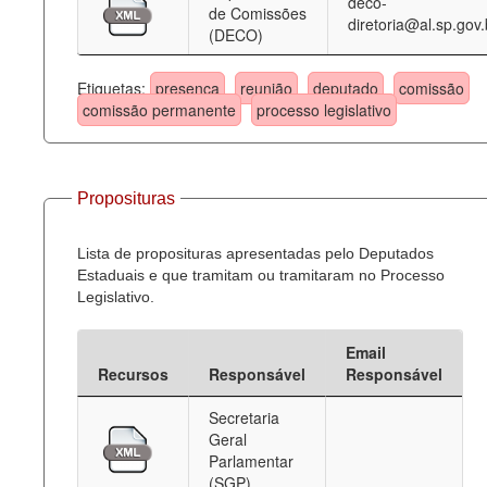
deco-
de Comissões
diretoria@al.sp.gov.
(DECO)
Etiquetas:
presença
reunião
deputado
comissão
comissão permanente
processo legislativo
Proposituras
Lista de proposituras apresentadas pelo Deputados
Estaduais e que tramitam ou tramitaram no Processo
Legislativo.
Email
Recursos
Responsável
Responsável
Secretaria
Geral
Parlamentar
(SGP)