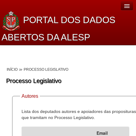
PORTAL DOS DADOS
ABERTOS DA ALESP
Home
Sobre o projeto
INÍCIO
PROCESSO LEGISLATIVO
Dados Abertos Alesp
Processo Legislativo
Lei de Acesso à Informação
Autores
Dados Governamentais Abertos
Planejamento
Lista dos deputados autores e apoiadores das proposituras
que tramitam no Processo Legislativo.
Catálogo de dados
Email
Processo Legislativo