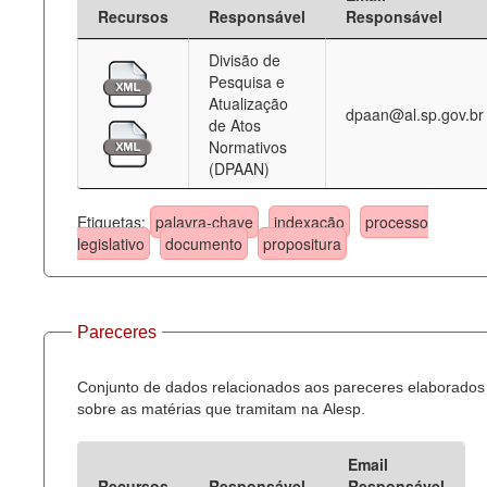
Recursos
Responsável
Responsável
Divisão de
Pesquisa e
Atualização
dpaan@al.sp.gov.br
de Atos
Normativos
(DPAAN)
Etiquetas:
palavra-chave
indexação
processo
legislativo
documento
propositura
Pareceres
Conjunto de dados relacionados aos pareceres elaborados
sobre as matérias que tramitam na Alesp.
Email
Recursos
Responsável
Responsável