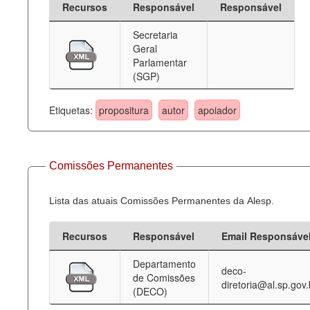
Recursos
Responsável
Responsável
Deputados Estaduais
Secretaria
Geral
Administração
Parlamentar
(SGP)
Legislação
Agenda
Etiquetas:
propositura
autor
apoiador
Perguntas frequentes
Contato
Comissões Permanentes
Lista das atuais Comissões Permanentes da Alesp.
Recursos
Responsável
Email Responsáve
Departamento
deco-
de Comissões
diretoria@al.sp.gov.
(DECO)