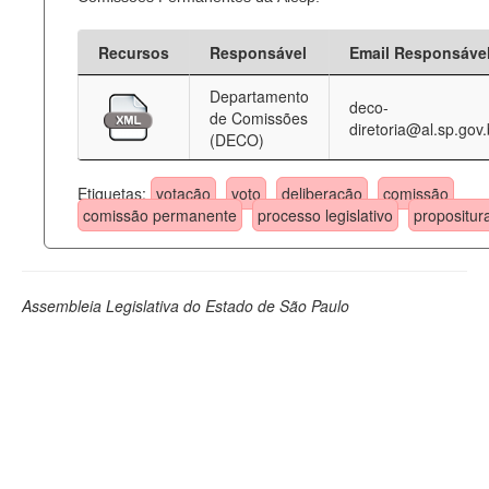
Recursos
Responsável
Email Responsáve
Departamento
deco-
de Comissões
diretoria@al.sp.gov.
(DECO)
Etiquetas:
votação
voto
deliberação
comissão
comissão permanente
processo legislativo
propositur
Assembleia Legislativa do Estado de São Paulo