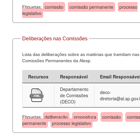
Etiquetas:
comissão
comissão permanente
processo
legislativo
Deliberações nas Comissões
Lista das deliberações sobre as matérias que tramitam nas
Comissões Permanentes da Alesp.
Recursos
Responsável
Email Responsáve
Departamento
deco-
de Comissões
diretoria@al.sp.gov.
(DECO)
Etiquetas:
deliberação
propositura
comissão
comis
permanente
processo legislativo