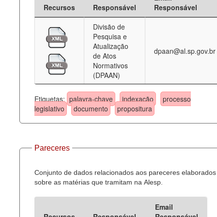
Recursos
Responsável
Responsável
Divisão de
Pesquisa e
Atualização
dpaan@al.sp.gov.br
de Atos
Normativos
(DPAAN)
Etiquetas:
palavra-chave
indexação
processo
legislativo
documento
propositura
Pareceres
Conjunto de dados relacionados aos pareceres elaborados
sobre as matérias que tramitam na Alesp.
Email
Recursos
Responsável
Responsável