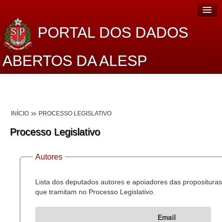
PORTAL DOS DADOS
ABERTOS DA ALESP
Home
Sobre o projeto
INÍCIO
PROCESSO LEGISLATIVO
Dados Abertos Alesp
Processo Legislativo
Lei de Acesso à Informação
Autores
Dados Governamentais Abertos
Planejamento
Lista dos deputados autores e apoiadores das proposituras
que tramitam no Processo Legislativo.
Catálogo de dados
Email
Processo Legislativo