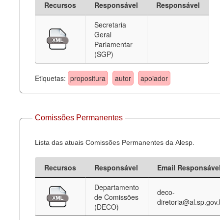
Recursos
Responsável
Responsável
Deputados Estaduais
Secretaria
Geral
Administração
Parlamentar
(SGP)
Legislação
Agenda
Etiquetas:
propositura
autor
apoiador
Perguntas frequentes
Contato
Comissões Permanentes
Lista das atuais Comissões Permanentes da Alesp.
Recursos
Responsável
Email Responsáve
Departamento
deco-
de Comissões
diretoria@al.sp.gov.
(DECO)