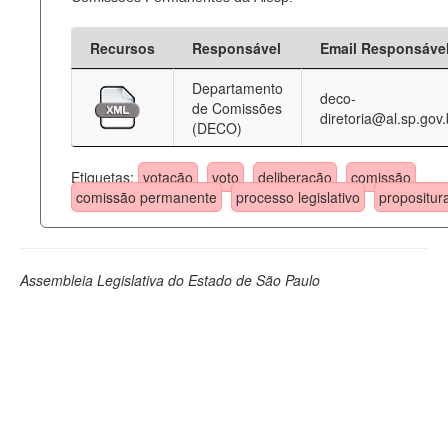
Recursos
Responsável
Email Responsáve
Departamento
deco-
de Comissões
diretoria@al.sp.gov.
(DECO)
Etiquetas:
votação
voto
deliberação
comissão
comissão permanente
processo legislativo
propositur
Assembleia Legislativa do Estado de São Paulo