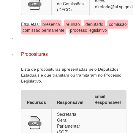
deco-
de Comissões
diretoria@al.sp.gov.
(DECO)
Etiquetas:
presença
reunião
deputado
comissão
comissão permanente
processo legislativo
Proposituras
Lista de proposituras apresentadas pelo Deputados
Estaduais e que tramitam ou tramitaram no Processo
Legislativo.
Email
Recursos
Responsável
Responsável
Secretaria
Geral
Parlamentar
(SGP)